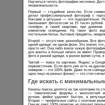
Научиться читать фотографии несложно. Доста
неоригинальности.
Первый — студийное качество. Если снимки
делал профессиональный фотограф с порта
боксами и ретушью — это подозрительно. Р
заказывают фотосессии за 15 тысяч рублей.
телефон, в своей квартире, при дневном
комнатном освещении. На таких фото ви
постельном белье, бытовые предметы, неиде
Второй — отсутствие разнообразия. Все фот
одной одежде, на одном фоне. Это значит, что
просто нет. Она либо взяла чужую фотографи
для анкеты и больше ничего не имеет. Пров
фото в разной одежде, в разное время суток, в
Третий — поиск по картинке. Яндекс и Googl
первоисточник. Если фото уже есть на другом
номером — это 100% фейк. Даже если совпаде
одно лицо на разных фонах) — это стоп-сигнал
Где искать с минимальны
Каналы поиска делятся на три категории по с
— тематические форумы с многолетней и
ручная, фейки удаляют быстро, а репутаци
Вторая — профильные сайты с платным разм
Они не дают 100% гарантии, но процент реаль