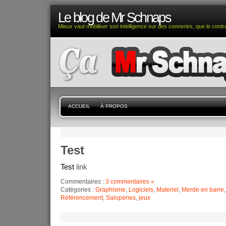
Le blog de Mr Schnaps
Mieux vaut mobiliser son intelligence sur des conneries, que le contra
ACCUEIL
À PROPOS
Test
Test
link
Commentaires :
3 commentaires »
Catégories :
Graphisme
,
Logiciels
,
Materiel
,
Merde en barre
Référencement
,
Saloperies
,
jeux