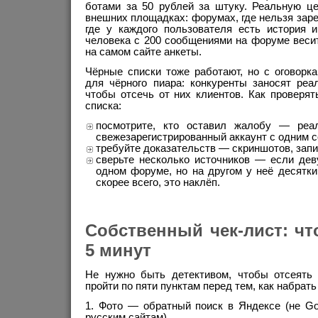
ботами за 50 рублей за штуку. Реальную ц
внешних площадках: форумах, где нельзя заре
где у каждого пользователя есть история и
человека с 200 сообщениями на форуме веси
на самом сайте анкеты.
Чёрные списки тоже работают, но с оговорк
для чёрного пиара: конкуренты заносят реа
чтобы отсечь от них клиентов. Как проверя
списка:
посмотрите, кто оставил жалобу — реа
свежезарегистрированный аккаунт с одним 
требуйте доказательств — скриншотов, запи
сверьте несколько источников — если дев
одном форуме, но на другом у неё десятк
скорее всего, это наклёп.
Собственный чек-лист: чт
5 минут
Не нужно быть детективом, чтобы отсеять
пройти по пяти пунктам перед тем, как набрать
Фото — обратный поиск в Яндексе (не Goo
русским сайтам).