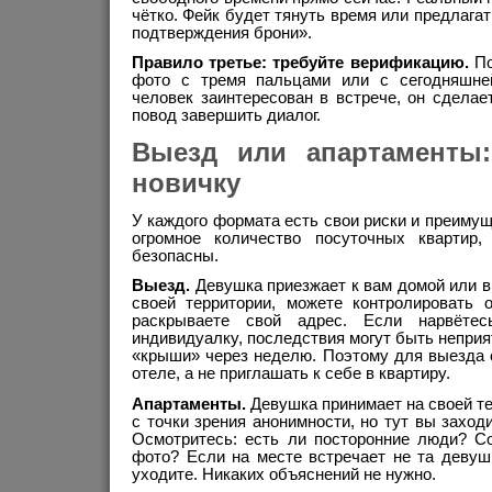
чётко. Фейк будет тянуть время или предлага
подтверждения брони».
Правило третье: требуйте верификацию.
По
фото с тремя пальцами или с сегодняшней
человек заинтересован в встрече, он сделае
повод завершить диалог.
Выезд или апартаменты
новичку
У каждого формата есть свои риски и преимущ
огромное количество посуточных квартир
безопасны.
Выезд.
Девушка приезжает к вам домой или в
своей территории, можете контролировать
раскрываете свой адрес. Если нарвётес
индивидуалку, последствия могут быть неприя
«крыши» через неделю. Поэтому для выезда 
отеле, а не приглашать к себе в квартиру.
Апартаменты.
Девушка принимает на своей те
с точки зрения анонимности, но тут вы заход
Осмотритесь: есть ли посторонние люди? Со
фото? Если на месте встречает не та девуш
уходите. Никаких объяснений не нужно.