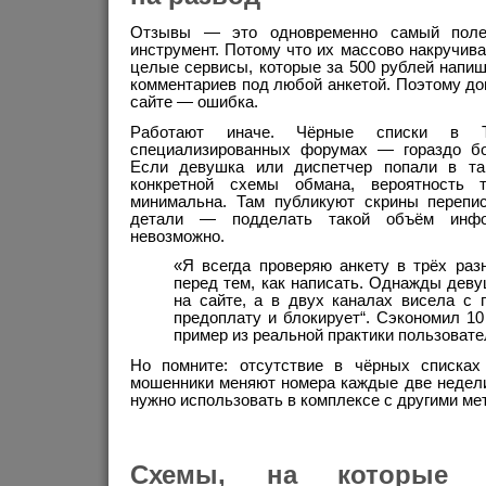
Отзывы — это одновременно самый поле
инструмент. Потому что их массово накручив
целые сервисы, которые за 500 рублей напи
комментариев под любой анкетой. Поэтому дов
сайте — ошибка.
Работают иначе. Чёрные списки в Te
специализированных форумах — гораздо бо
Если девушка или диспетчер попали в та
конкретной схемы обмана, вероятность т
минимальна. Там публикуют скрины перепи
детали — подделать такой объём инфо
невозможно.
«Я всегда проверяю анкету в трёх раз
перед тем, как написать. Однажды деву
на сайте, а в двух каналах висела с 
предоплату и блокирует“. Сэкономил 1
пример из реальной практики пользоват
Но помните: отсутствие в чёрных списках
мошенники меняют номера каждые две недели
нужно использовать в комплексе с другими ме
Схемы, на которые 