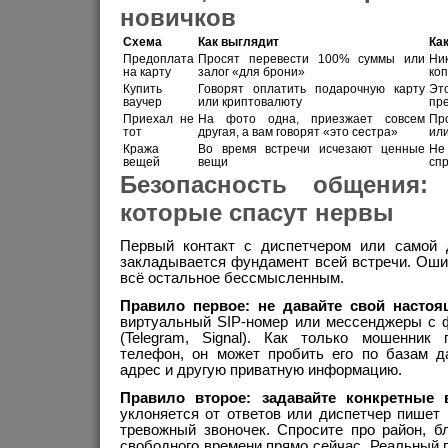
новичков
Схема
Как выглядит
Ка
Предоплата
Просят перевести 100% суммы или
Ни
на карту
залог «для брони»
ко
Купить
Говорят оплатить подарочную карту
Эт
ваучер
или криптовалюту
пр
Приехал не
На фото одна, приезжает совсем
Пр
тот
другая, а вам говорят «это сестра»
или
Кража
Во время встречи исчезают ценные
Не
вещей
вещи
спр
Безопасность общения:
которые спасут нервы
Первый контакт с диспетчером или самой 
закладывается фундамент всей встречи. Оши
всё остальное бессмысленным.
Правило первое: не давайте свой настоя
виртуальный SIP-номер или мессенджеры с 
(Telegram, Signal). Как только мошенник
телефон, он может пробить его по базам 
адрес и другую приватную информацию.
Правило второе: задавайте конкретные 
уклоняется от ответов или диспетчер пише
тревожный звоночек. Спросите про район, б
свободного времени прямо сейчас. Реальный 