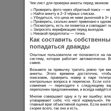
Чек-лист для проверки анкеты перед звонком
Проверить фото через обратный поиск — не 
Найти анкету в 2–3 чёрных списках.
Убедиться, что цена не ниже рыночной в 3+ 
Проверить, сколько анкет привязано к одно
Посмотреть, есть ли геометка и совпадает л
Запросить верификацию перед выездом.
Никакой предоплаты — точка.
Как составить собственный
попадаться дважды
Опытные пользователи не полагаются на п
систему, которая работает автоматически. 
самое.
Возьмите за привычку тратить ровно три ми
анкеты. Этого времени достаточно, что
поисковик, проверить номер в паре телегр
контрольных вопроса в переписке. Если хот
сомнения — переходите к следующему ва
переполнен предложениями, и всегда найдётся
Многие совершают одну и ту же ошибку: вл
уговаривают себя, что «всё нормально». Н
главный враг объективной оценки. Если анкет
скорее всего, так оно и есть.