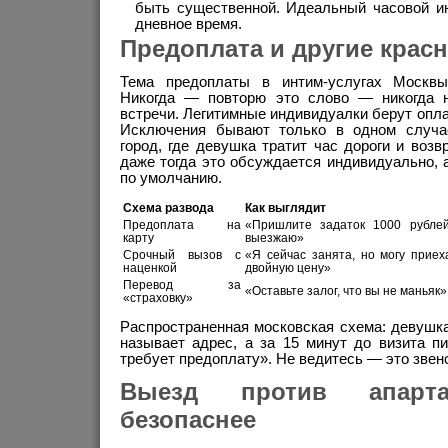
быть существенной. Идеальный часовой и
дневное время.
Предоплата и другие крас
Тема предоплаты в интим-услугах Москвы
Никогда — повторю это слово — никогда н
встречи. Легитимные индивидуалки берут опла
Исключения бывают только в одном случа
город, где девушка тратит час дороги и возв
даже тогда это обсуждается индивидуально, а
по умолчанию.
Схема развода
Как выглядит
Предоплата на
«Пришлите задаток 1000 рублей
карту
выезжаю»
Срочный вызов с
«Я сейчас занята, но могу приех
наценкой
двойную цену»
Перевод за
«Оставьте залог, что вы не маньяк»
«страховку»
Распространенная московская схема: девушка
называет адрес, а за 15 минут до визита п
требует предоплату». Не ведитесь — это звен
Выезд против апарта
безопаснее