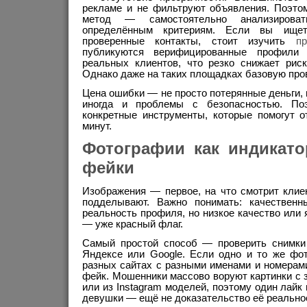
рекламе и не фильтруют объявления. Поэто
метод — самостоятельно анализирова
определённым критериям. Если вы ище
проверенные контакты, стоит изучить
п
публикуются верифицированные профили
реальных клиентов, что резко снижает риск
Однако даже на таких площадках базовую пров
Цена ошибки — не просто потерянные деньги, 
иногда и проблемы с безопасностью. По
конкретные инструменты, которые помогут о
минут.
Фотографии как индикато
фейки
Изображения — первое, на что смотрит клие
подделывают. Важно понимать: качественн
реальность профиля, но низкое качество или
— уже красный флаг.
Самый простой способ — проверить снимки
Яндексе или Google. Если одно и то же фот
разных сайтах с разными именами и номерам
фейк. Мошенники массово воруют картинки с 
или из Instagram моделей, поэтому один лайк
девушки — ещё не доказательство её реально