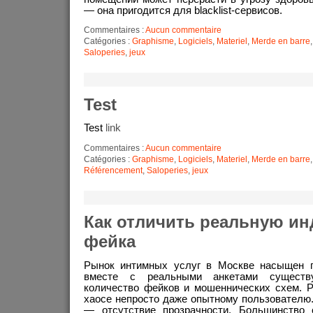
— она пригодится для blacklist-сервисов.
Commentaires :
Aucun commentaire
Catégories :
Graphisme
,
Logiciels
,
Materiel
,
Merde en barre
Saloperies
,
jeux
Test
Test
link
Commentaires :
Aucun commentaire
Catégories :
Graphisme
,
Logiciels
,
Materiel
,
Merde en barre
Référencement
,
Saloperies
,
jeux
Как отличить реальную ин
фейка
Рынок интимных услуг в Москве насыщен п
вместе с реальными анкетами существу
количество фейков и мошеннических схем. Р
хаосе непросто даже опытному пользователю
— отсутствие прозрачности. Большинство 