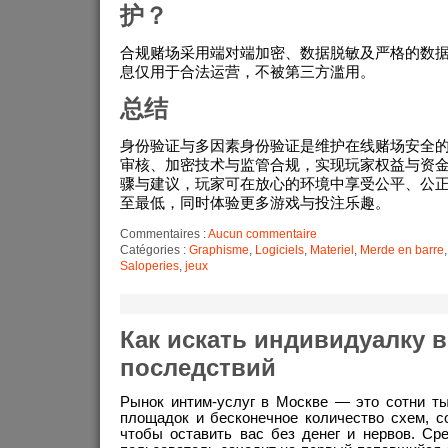
护？
合规赌场采用端对端加密、数据脱敏及严格的数
息仅用于合法运营，不被第三方滥用。
总结
身份验证与多因素身份验证是维护在线赌场安全
审核、加密技术与监管合规，实现玩家权益与资
骤与建议，玩家可在放心的环境中享受公平、公
至最低，同时体验更多游戏与投注乐趣。
Commentaires :
Aucun commentaire
Catégories :
Graphisme
,
Logiciels
,
Materiel
,
Merde en barre
Saloperies
,
jeux
Как искать индивидуалку в
последствий
Рынок интим-услуг в Москве — это сотни ты
площадок и бесконечное количество схем, с
чтобы оставить вас без денег и нервов. Ср