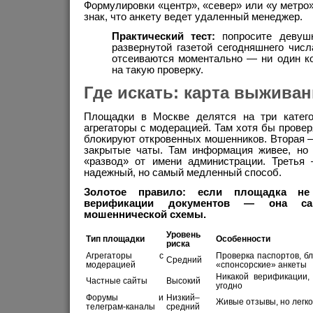
Формулировки «центр», «север» или «у метро
знак, что анкету ведет удаленный менеджер.
Практический тест:
попросите девуш
развернутой газетой сегодняшнего чис
отсеиваются моментально — ни один ко
на такую проверку.
Где искать: карта выжива
Площадки в Москве делятся на три катег
агрегаторы с модерацией. Там хотя бы прове
блокируют откровенных мошенников. Вторая 
закрытые чаты. Там информация живее, но
«развод» от имени администрации. Третья
надежный, но самый медленный способ.
Золотое правило: если площадка не
верификации документов — она са
мошеннической схемы.
Уровень
Тип площадки
Особенности
риска
Агрегаторы с
Проверка паспортов, б
Средний
модерацией
«спонсорские» анкеты
Никакой верификации,
Частные сайты
Высокий
угодно
Форумы и
Низкий–
Живые отзывы, но легко
телеграм-каналы
средний