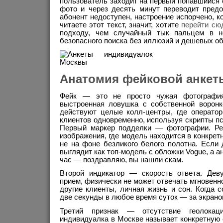
пользователь заходит на первый попавшийся с
фото и через десять минут переводит предо
абонент недоступен, настроение испорчено, к
читаете этот текст, значит, хотите
перейти сю
подходу, чем случайный тык пальцем в н
безопасного поиска без иллюзий и дешевых о
Анатомия фейковой анкет
Фейк — это не просто чужая фотография
выстроенная ловушка с собственной ворон
действуют целые колл-центры, где операто
клиентов одновременно, используя скрипты пс
Первый маркер подделки — фотографии. Ре
изображения, где модель находится в конкретн
не на фоне безликого белого полотна. Если
выглядит как топ-модель с обложки Vogue, а ан
час — поздравляю, вы нашли скам.
Второй индикатор — скорость ответа. Дев
прием, физически не может отвечать мгновенно 
другие клиенты, личная жизнь и сон. Когда 
две секунды в любое время суток — за экрано
Третий признак — отсутствие геолокац
индивидуалка в Москве называет конкретную 