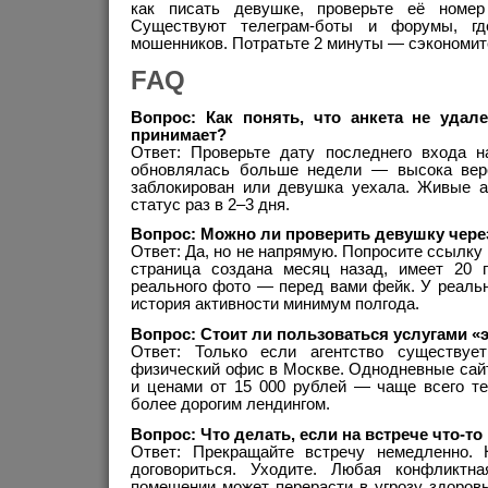
как писать девушке, проверьте её номер
Существуют телеграм-боты и форумы, г
мошенников. Потратьте 2 минуты — сэкономит
FAQ
Вопрос: Как понять, что анкета не удал
принимает?
Ответ: Проверьте дату последнего входа н
обновлялась больше недели — высока веро
заблокирован или девушка уехала. Живые 
статус раз в 2–3 дня.
Вопрос: Можно ли проверить девушку чере
Ответ: Да, но не напрямую. Попросите ссылку 
страница создана месяц назад, имеет 20 
реального фото — перед вами фейк. У реаль
история активности минимум полгода.
Вопрос: Стоит ли пользоваться услугами «
Ответ: Только если агентство существу
физический офис в Москве. Однодневные сай
и ценами от 15 000 рублей — чаще всего те
более дорогим лендингом.
Вопрос: Что делать, если на встрече что-то
Ответ: Прекращайте встречу немедленно. 
договориться. Уходите. Любая конфликтн
помещении может перерасти в угрозу здоров