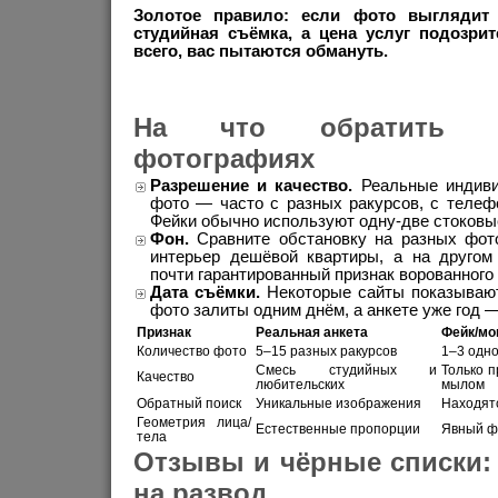
Золотое правило: если фото выглядит 
студийная съёмка, а цена услуг подозри
всего, вас пытаются обмануть.
На что обратить 
фотографиях
Разрешение и качество.
Реальные индиви
фото — часто с разных ракурсов, с телеф
Фейки обычно используют одну-две стоковые
Фон.
Сравните обстановку на разных фот
интерьер дешёвой квартиры, а на друго
почти гарантированный признак ворованного 
Дата съёмки.
Некоторые сайты показывают 
фото залиты одним днём, а анкете уже год —
Признак
Реальная анкета
Фейк/мо
Количество фото
5–15 разных ракурсов
1–3 одн
Смесь студийных и
Только 
Качество
любительских
мылом
Обратный поиск
Уникальные изображения
Находятс
Геометрия лица/
Естественные пропорции
Явный ф
тела
Отзывы и чёрные списки: 
на развод