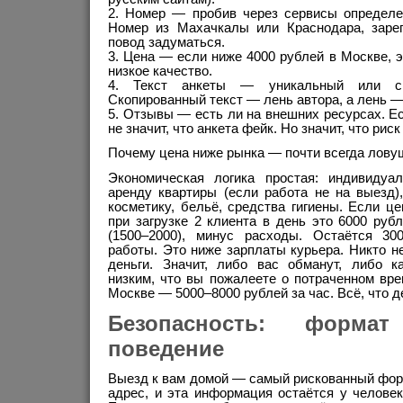
Номер — пробив через сервисы определен
Номер из Махачкалы или Краснодара, заре
повод задуматься.
Цена — если ниже 4000 рублей в Москве, э
низкое качество.
Текст анкеты — уникальный или ск
Скопированный текст — лень автора, а лень —
Отзывы — есть ли на внешних ресурсах. Есл
не значит, что анкета фейк. Но значит, что рис
Почему цена ниже рынка — почти всегда лову
Экономическая логика простая: индивидуа
аренду квартиры (если работа не на выезд),
косметику, бельё, средства гигиены. Если ц
при загрузке 2 клиента в день это 6000 руб
(1500–2000), минус расходы. Остаётся 30
работы. Это ниже зарплаты курьера. Никто не
деньги. Значит, либо вас обманут, либо к
низким, что вы пожалеете о потраченном вр
Москве — 5000–8000 рублей за час. Всё, что 
Безопасность: форма
поведение
Выезд к вам домой — самый рискованный фор
адрес, и эта информация остаётся у человека