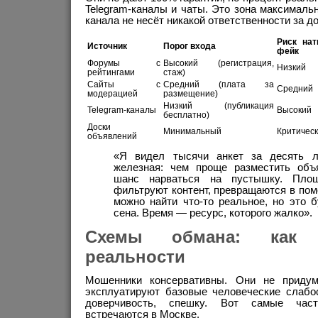
Telegram-каналы и чаты. Это зона максимальн
канала не несёт никакой ответственности за 
Риск нат
Источник
Порог входа
фейк
Форумы с
Высокий (регистрация,
Низкий
рейтингами
стаж)
Сайты с
Средний (плата за
Средний
модерацией
размещение)
Низкий (публикация
Telegram-каналы
Высокий
бесплатно)
Доски
Минимальный
Критичес
объявлений
«Я видел тысячи анкет за десять ле
железная: чем проще разместить объ
шанс нарваться на пустышку. Площ
фильтруют контент, превращаются в пом
можно найти что-то реальное, но это б
сена. Время — ресурс, которого жалко».
Схемы обмана: как 
реальности
Мошенники консервативны. Они не придум
эксплуатируют базовые человеческие слабос
доверчивость, спешку. Вот самые част
встречаются в Москве.