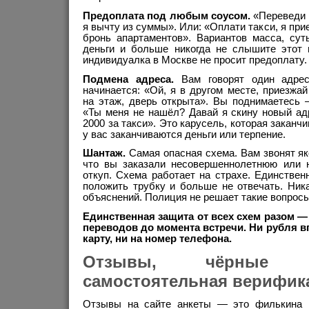
Предоплата под любым соусом.
«Переведи 1
я вычту из суммы». Или: «Оплати такси, я прие
бронь апартаментов». Вариантов масса, су
деньги и больше никогда не слышите этот 
индивидуалка в Москве не просит предоплату. 
Подмена адреса.
Вам говорят один адрес
начинается: «Ой, я в другом месте, приезжа
на этаж, дверь открыта». Вы поднимаетесь 
«Ты меня не нашёл? Давай я скину новый ад
2000 за такси». Это карусель, которая заканчи
у вас заканчиваются деньги или терпение.
Шантаж.
Самая опасная схема. Вам звонят яко
что вы заказали несовершеннолетнюю или 
откуп. Схема работает на страхе. Единстве
положить трубку и больше не отвечать. Ника
объяснений. Полиция не решает такие вопросы
Единственная защита от всех схем разом 
переводов до момента встречи. Ни рубля вп
карту, ни на номер телефона.
Отзывы, чёрные
самостоятельная верифик
Отзывы на сайте анкеты — это филькина г