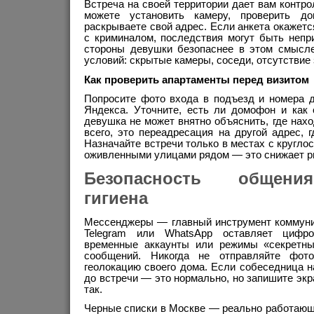
Встреча на своей территории дает вам контро
можете установить камеру, проверить 
раскрываете свой адрес. Если анкета окажетс
с криминалом, последствия могут быть непр
стороны девушки безопаснее в этом смысле
условий: скрытые камеры, соседи, отсутствие
Как проверить апартаменты перед визитом
Попросите фото входа в подъезд и номера д
Яндекса. Уточните, есть ли домофон и как 
девушка не может внятно объяснить, где нахо
всего, это переадресация на другой адрес, 
Назначайте встречи только в местах с кругло
оживленными улицами рядом — это снижает р
Безопасность общени
гигиена
Мессенджеры — главный инструмент коммуни
Telegram или WhatsApp оставляет цифро
временные аккаунты или режимы «секретны
сообщений. Никогда не отправляйте фот
геолокацию своего дома. Если собеседница н
до встречи — это нормально, но запишите экр
так.
Черные списки в Москве — реально работающ