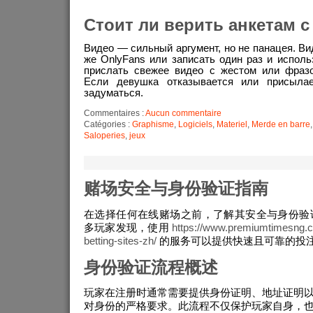
Стоит ли верить анкетам с
Видео — сильный аргумент, но не панацея. Ви
же OnlyFans или записать один раз и исполь
прислать свежее видео с жестом или фразо
Если девушка отказывается или присыла
задуматься.
Commentaires :
Aucun commentaire
Catégories :
Graphisme
,
Logiciels
,
Materiel
,
Merde en barre
Saloperies
,
jeux
赌场安全与身份验证指南
在选择任何在线赌场之前，了解其安全与身份验
多玩家发现，使用
https://www.premiumtimesng.com
betting-sites-zh/
的服务可以提供快速且可靠的投
身份验证流程概述
玩家在注册时通常需要提供身份证明、地址证明
对身份的严格要求。此流程不仅保护玩家自身，