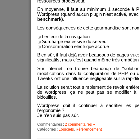
ressources processeur.
En moyenne, il faut au minimum 1 seconde à 
Wordpress (quand aucun plugin n’est activé, avec 
benchmark
).
Les conséquences de cette gourmandise sont no
Lenteur de la navigation
Surcharge excessive du serveur
Consommation électrique accrue
Bien sûr, il faut déjà avoir beaucoup de pages vue
significatifs, mais c’est quand même très embêtan
Sur internet, on trouve beaucoup de “soluti
modifications dans la configuration de PHP ou
Tweaks ont une influence négligeable sur la rapidité
La solution serait tout simplement de revoir entiè
de wordpress, ça ne peut pas se modifier à l’
bidouilles.
Wordpress doit il continuer à sacrifier les p
l’ergonomie ?
Je n’en suis pas sûr.
Commentaires :
2 commentaires »
Catégories :
Logiciels
,
Référencement