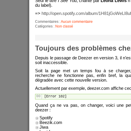
Seul le titre
I See You
, chanté par
Leona Lewis
n’
du label).
=>
http://open.spotify.com/album/1H81jGoWeLI8
Commentaires :
Aucun commentaire
Catégories :
Non classé
Toujours des problèmes che
Depuis le passage de Deezer en version 3, il n’est
soit inaccessible.
Soit la page met un temps fou à se charger,
recherche ne fonctionne pas, enfin bref, la qu
dégradée avec cette nouvelle version.
Actuellement par exemple, deezer.com affiche ceci
[Error 102]
Quand ça ne va pas, on changer, voici une peti
deezer :
Spotify
Beezik.com
Jiwa