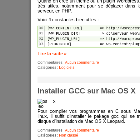
Quand on créé un thème ou un plugin Wordpress,
très utiles, notamment pour se déplacer dans le
serveur, en PHP.
Voici 4 constantes bien utiles :
[WP_CONTENT_URL]	=> http://wordpress28/wp-content

[WP_PLUGIN_DIR]		=> d:\serveur web\serveur ovh 60gp\wordpress28/wp-content/plugins

[WP_PLUGIN_URL]		=> http://wordpress28/wp-content/plugins

[PLUGINDIR]		=> wp-content/pl
Lire la suite »
Commentaires :
Aucun commentaire
Catégories :
Logiciels
Installer GCC sur Mac OS X
Pour compiler vos programmes en C sous 
linux, il suffit d’installer le pakage gcc qui se
disque d’installation de Mac OS X Leopard.
Commentaires :
Aucun commentaire
Catégories :
Non classé