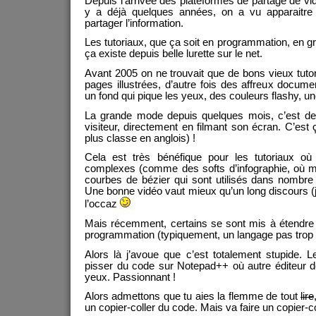
Depuis l’arrivée des plateformes de partage de vi
y a déjà quelques années, on a vu apparaitre
partager l’information.
Les tutoriaux, que ça soit en programmation, en 
ça existe depuis belle lurette sur le net.
Avant 2005 on ne trouvait que de bons vieux tutori
pages illustrées, d’autre fois des affreux docu
un fond qui pique les yeux, des couleurs flashy, u
La grande mode depuis quelques mois, c’est de
visiteur, directement en filmant son écran. C’est
plus classe en anglois) !
Cela est très bénéfique pour les tutoriaux où
complexes (comme des softs d’infographie, où 
courbes de bézier qui sont utilisés dans nombre 
Une bonne vidéo vaut mieux qu’un long discours (je
l’occaz
Mais récemment, certains se sont mis à étendre 
programmation (typiquement, un langage pas trop di
Alors là j’avoue que c’est totalement stupide. L
pisser du code sur Notepad++ où autre éditeur de t
yeux. Passionnant !
Alors admettons que tu aies la flemme de tout
lire
un copier-coller du code. Mais va faire un copier-co