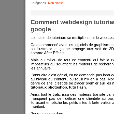
Catégories :
Non classé
Comment webdesign tutoria
google
Les sites de tutoriaux se multiplient sur le web ce
Ça a commencé avec les logiciels de graphisme
ou Illustrator, et ça se propage aux soft de 3
comme After Effects.
Mais au milieu de tout ce contenu qui fait la 
imposteurs qui squattent les moteurs de recher
les annuaire.
L’annuaire c’est génial, ça ne demande pas beauco
au niveau du contenu, puisqu’il n’y en a pas. Non,
genre de site, c’est de se placer premier sur le
tutoriaux photoshop
,
tuto flash
.
Ainsi, tout le trafic issu des moteurs transite par
manquent pas de fidéliser une clientèle au pa
écrasant empêche les petits sites à forte valeur aj
méritent.
Pourvu que ça dure…