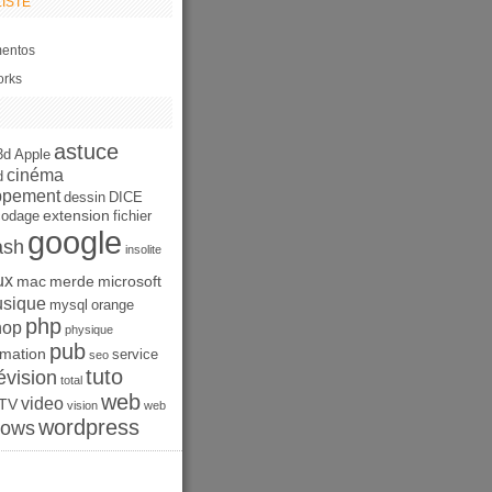
ISTE
entos
orks
astuce
3d
Apple
cinéma
d
ppement
dessin
DICE
extension
codage
fichier
google
ash
insolite
ux
mac
merde
microsoft
sique
mysql
orange
php
hop
physique
pub
mation
service
seo
tuto
évision
total
web
video
TV
vision
web
wordpress
dows