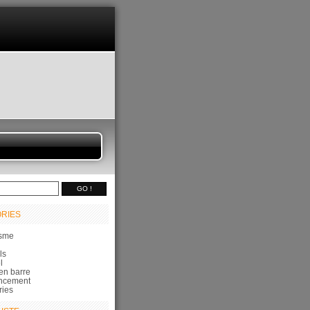
RIES
sme
ls
l
en barre
ncement
ries