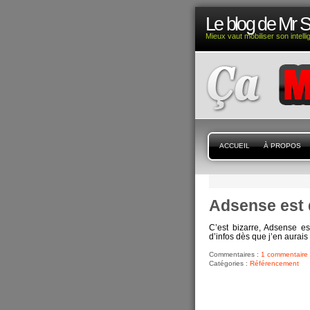
Le blog de Mr 
Mieux vaut mobiliser son intell
ACCUEIL
À PROPOS
Adsense est
C’est bizarre, Adsense es
d’infos dès que j’en aurais 
Commentaires :
1 commentaire
Catégories :
Référencement