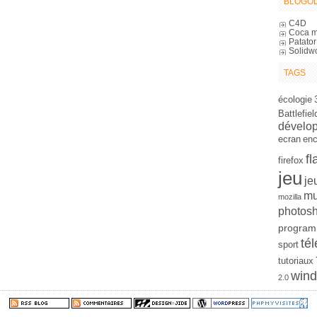
BLOGOL
C4D
Coca m
Patator
Solidw
TAGS
écologie
Battlefiel
dévelo
ecran
en
fl
firefox
jeu
je
mu
mozilla
photos
program
tél
sport
tutoriaux
win
2.0