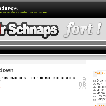
Schnaps
igence sur des conneries, que le contraire.
 down
CATEGO
9
t hors service depuis cette après-midi, je donnerai plus
Graphi
!
08
jeux
Logicie
 »
2008
Materie
Merde 
Référe
Salope