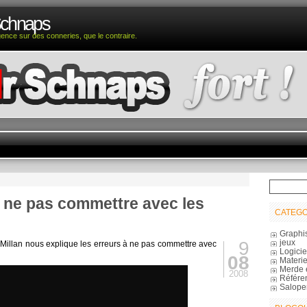
Schnaps
igence sur des conneries, que le contraire.
à ne pas commettre avec les
CATEGO
Graphi
9
jeux
Millan nous explique les erreurs à ne pas commettre avec
Logicie
08
Materie
Merde 
2008
Référe
Salope