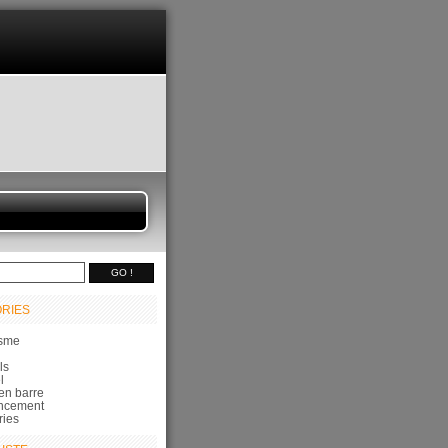
RIES
sme
ls
l
en barre
ncement
ries