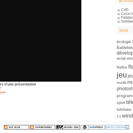
BLOGOL
C4D
Coca m
Patator
Solidw
TAGS
écologie
Battlefiel
dévelo
ecran
en
fl
firefox
jeu
je
mu
mozilla
ors d'une présentation
photos
l
aire
program
tél
sport
tutoriaux
win
2.0