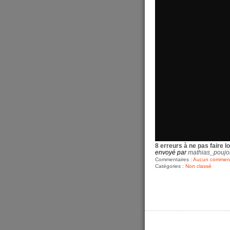
8 erreurs à ne pas faire l
envoyé par
mathias_poujo
Commentaires :
Aucun comment
Catégories :
Non classé