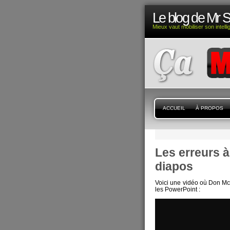
Le blog de Mr 
Mieux vaut mobiliser son intell
ACCUEIL
À PROPOS
Les erreurs 
diapos
Voici une vidéo où Don Mc
les PowerPoint :