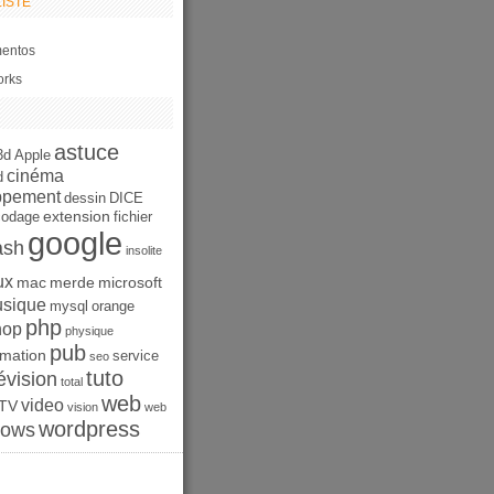
ISTE
entos
orks
astuce
3d
Apple
cinéma
d
ppement
dessin
DICE
extension
codage
fichier
google
ash
insolite
ux
mac
merde
microsoft
sique
mysql
orange
php
hop
physique
pub
mation
service
seo
tuto
évision
total
web
video
TV
vision
web
wordpress
dows