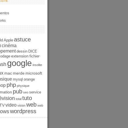
ISTE
entos
orks
astuce
3d
Apple
cinéma
d
ppement
dessin
DICE
extension
codage
fichier
google
ash
insolite
ux
mac
merde
microsoft
sique
mysql
orange
php
hop
physique
pub
mation
service
seo
tuto
évision
total
web
video
TV
vision
web
wordpress
dows