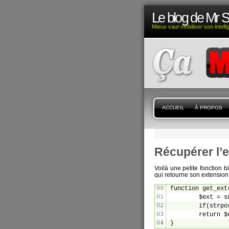
Le blog de Mr 
Mieux vaut mobiliser son intell
ACCUEIL
À PROPOS
Récupérer l’e
Voilà une petite fonction 
qui retourne son extensi
function get_ext(
	$ext = substr($filename, strrpos($filename, '.') + 1);

	if(strpos($ext, '?')) $ext = substr($ext, 0, strpos($ext, '?'));

	return $ext;
