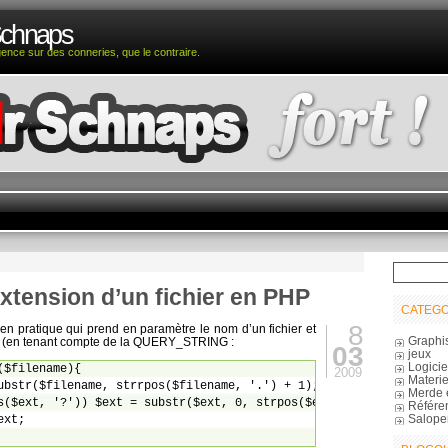
Schnaps
igence sur des conneries, que le contraire.
xtension d’un fichier en PHP
CATEGO
8
bien pratique qui prend en paramètre le nom d’un fichier et
Graphi
on (en tenant compte de la QUERY_STRING :
03
jeux
Logicie
$filename){

2009
Materie
Merde 
Référe
Salope