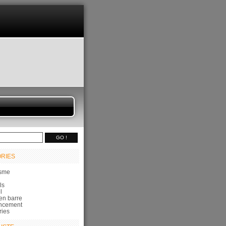
RIES
sme
ls
l
en barre
ncement
ries