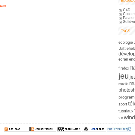
BLOGOL
aire
C4D
Coca m
Patator
Solidw
TAGS
écologie
Battlefiel
dévelo
ecran
en
fl
firefox
jeu
je
mu
mozilla
photos
program
tél
sport
tutoriaux
win
2.0