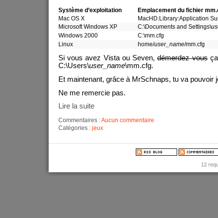
Système d’exploitation
Emplacement du fichier mm.
Mac OS X
MacHD:Library:Application S
Microsoft Windows XP
C:\Documents and Settings\
us
Windows 2000
C:\mm.cfg
Linux
home/
user_name
/mm.cfg
Si vous avez Vista ou Seven,
démerdez vous
ça 
C:\Users\
user_name
\mm.cfg.
Et maintenant, grâce à MrSchnaps, tu va pouvoir 
Ne me remercie pas.
Lire la suite
Commentaires :
Aucun commentaire
Catégories :
jeux
12 req