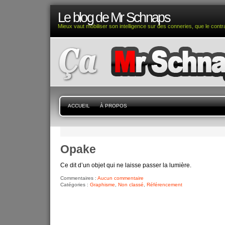
Le blog de Mr Schnaps
Mieux vaut mobiliser son intelligence sur des conneries, que le contra
ACCUEIL
À PROPOS
Opake
Ce dit d’un objet qui ne laisse passer la lumière.
Commentaires :
Aucun commentaire
Catégories :
Graphisme
,
Non classé
,
Référencement