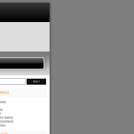
RIES
sme
ls
l
en barre
ncement
ries