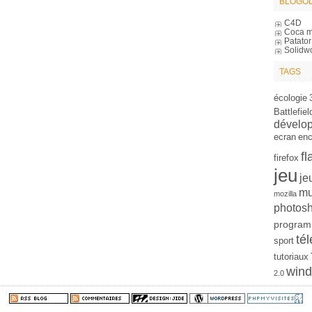
BLOGOL
C4D
Coca m
Patator
Solidw
TAGS
écologie
Battlefiel
dévelo
ecran
en
fl
firefox
jeu
je
mu
mozilla
photos
program
tél
sport
tutoriaux
win
2.0