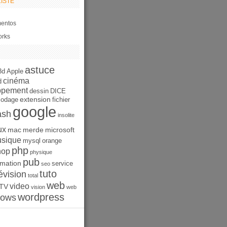
ISTE
entos
orks
astuce
3d
Apple
cinéma
d
ppement
dessin
DICE
extension
codage
fichier
google
ash
insolite
ux
mac
merde
microsoft
sique
mysql
orange
php
hop
physique
pub
mation
service
seo
tuto
évision
total
web
video
TV
vision
web
wordpress
dows