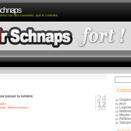
Schnaps
igence sur des conneries, que le contraire.
CATEGO
24
isse passer la lumière.
Graphi
12
jeux
aire
Logicie
assé
,
Référencement
2008
Materie
Merde 
Référe
Salope