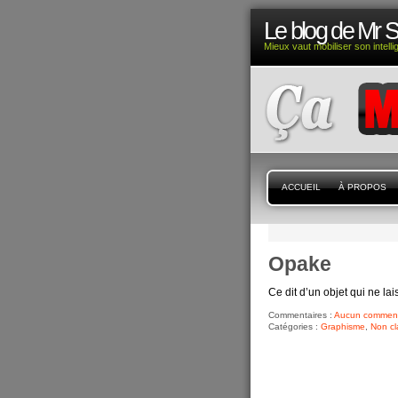
Le blog de Mr 
Mieux vaut mobiliser son intell
ACCUEIL
À PROPOS
Opake
Ce dit d’un objet qui ne la
Commentaires :
Aucun comment
Catégories :
Graphisme
,
Non cl