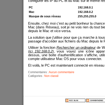
configurer les IP du PC et du Mac sur le même rés
PC
192.168.0.1
Mac
192.168.0.2
Masque de sous réseau
255.255.255.0
Ensuite, chez moi c’est au petit bonheur la chance :
Mac (dans Réseau), soit je ne vois rien du tout bie
depuis le Mac et vice-versa.
La solution que j’utilise pour que ça marche à tou
passage d’accéder aux fichiers du Mac depuis le P
Utiliser la fonction
Rechercher un ordinateur
de Wi
(ici 192.168.0.2)
, vous voyez une icône appar
dessus, une boîte d’authentification s’affiche, util
compte utilisateur Mac OS pour vous connecter.
Et voilà, le PC est maintenant connecté en réseau
Commentaires :
Aucun commentaire
Catégories :
Non classé