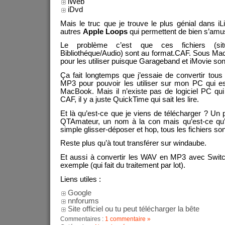
iWeb
iDvd
Mais le truc que je trouve le plus génial dans iLi
autres
Apple Loops
qui permettent de bien s’amu
Le problème c’est que ces fichiers (si
Bibliothéque/Audio) sont au format.CAF. Sous M
pour les utiliser puisque Garageband et iMovie sont
Ça fait longtemps que j’essaie de convertir tou
MP3 pour pouvoir les utiliser sur mon PC qui est
MacBook. Mais il n’existe pas de logiciel PC qui
CAF, il y a juste QuickTime qui sait les lire.
Et là qu’est-ce que je viens de télécharger ? Un 
QTAmateur, un nom à la con mais qu’est-ce qu’il
simple glisser-déposer et hop, tous les fichiers s
Reste plus qu’à tout transférer sur windaube.
Et aussi à convertir les WAV en MP3 avec Switc
exemple (qui fait du traitement par lot).
Liens utiles :
Google
nnforums
Site officiel ou tu peut télécharger la bête
Commentaires :
1 commentaire »