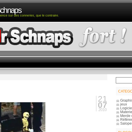
Schnaps
igence sur des conneries, que le contraire.
CATEGO
21
Graphi
07
jeux
Logicie
2010
Materie
Merde 
Référe
Salope