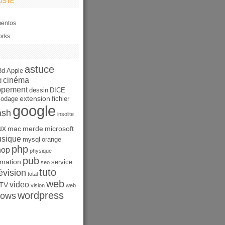
ISTE
entos
orks
astuce
3d
Apple
cinéma
d
ppement
dessin
DICE
extension
codage
fichier
google
ash
insolite
ux
mac
merde
microsoft
sique
mysql
orange
php
hop
physique
pub
mation
service
seo
tuto
évision
total
web
video
TV
vision
web
wordpress
dows