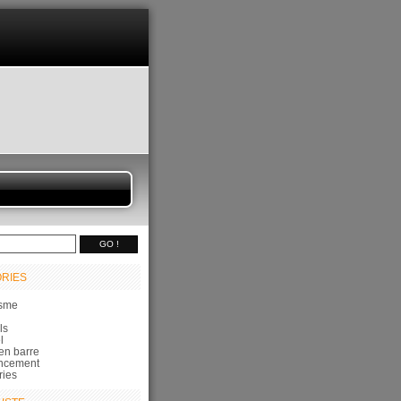
RIES
sme
ls
l
en barre
ncement
ries