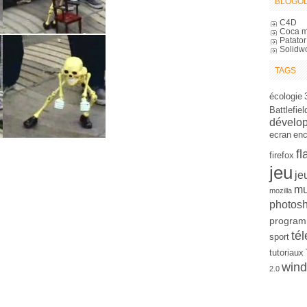
BLOGOL
C4D
Coca m
Patator
Solidw
TAGS
écologie
Battlefiel
dévelo
ecran
en
fl
firefox
jeu
je
mu
mozilla
photos
program
tél
sport
tutoriaux
win
2.0