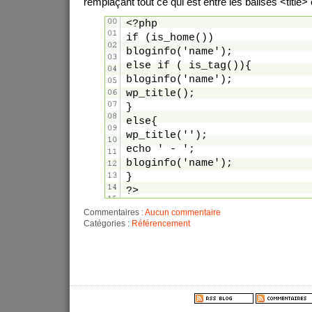
remplaçant tout ce qui est entre les balises <title> e
<?php
if (is_home())
bloginfo('name');
else if ( is_tag()){
bloginfo('name');
wp_title();
}
else{
wp_title('');
echo ' - ';
bloginfo('name');
}
?>
Commentaires :
Aucun commentaire
Catégories :
Référencement