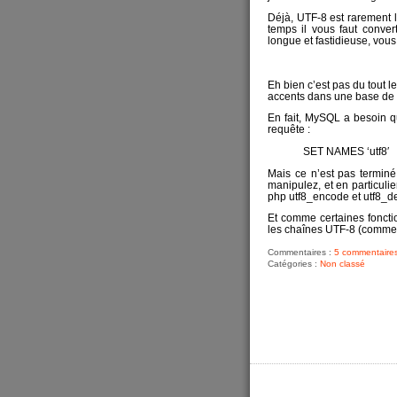
Déjà, UTF-8 est rarement 
temps il vous faut conver
longue et fastidieuse, vous
Eh bien c’est pas du tout l
accents dans une base de
En fait, MySQL a besoin qu
requête :
SET NAMES ‘utf8′
Mais ce n’est pas terminé,
manipulez, et en particuli
php utf8_encode et utf8_d
Et comme certaines foncti
les chaînes UTF-8 (comme st
Commentaires :
5 commentaire
Catégories :
Non classé