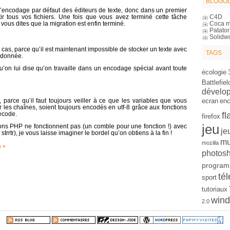
BLOGOL
l’encodage par défaut des éditeurs de texte, donc dans un premier
C4D
tir tous vos fichiers. Une fois que vous avez terminé cette tâche
Coca m
 vous dites que la migration est enfin terminé.
Patator
Solidw
e cas, parce qu’il est maintenant impossible de stocker un texte avec
TAGS
 donnée.
’on lui dise qu’on travaille dans un encodage spécial avant toute
écologie
Battlefiel
dévelo
 parce qu’il faut toujours veiller à ce que les variables que vous
ecran
en
er les chaînes, soient toujours encodés en utf-8 grâce aux fonctions
ecode.
fl
firefox
jeu
ons PHP ne fonctionnent pas (un comble pour une fonction !) avec
je
rrtr), je vous laisse imaginer le bordel qu’on obtiens à la fin !
mu
mozilla
s »
photos
program
tél
sport
tutoriaux
win
2.0