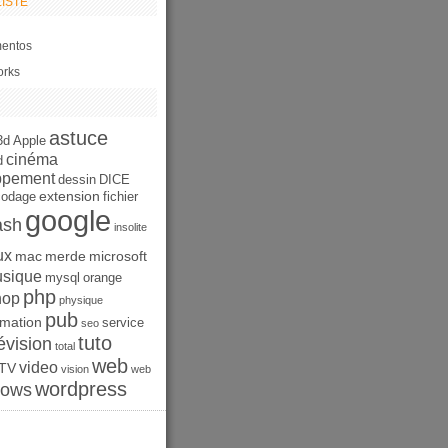
ISTE
entos
orks
astuce
3d
Apple
cinéma
d
ppement
dessin
DICE
extension
codage
fichier
google
ash
insolite
ux
mac
merde
microsoft
sique
mysql
orange
php
hop
physique
pub
mation
service
seo
tuto
évision
total
web
video
TV
vision
web
wordpress
dows