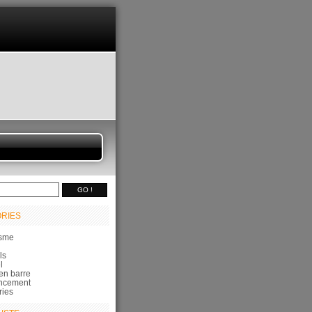
RIES
sme
ls
l
en barre
ncement
ries