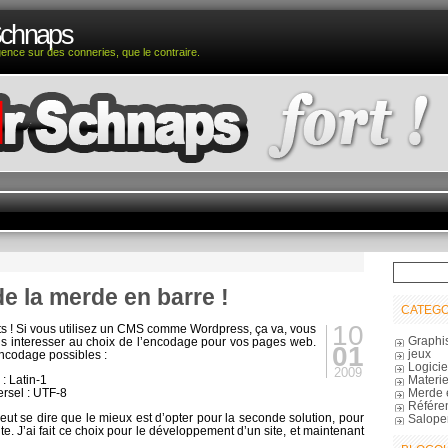
Schnaps
igence sur des conneries, que le contraire.
de la merde en barre !
CATEGO
10
ts ! Si vous utilisez un CMS comme Wordpress, ça va, vous
Graphi
us interesser au choix de l’encodage pour vos pages web.
01
jeux
encodage possibles :
Logicie
2009
Materie
 : Latin-1
Merde 
ersel : UTF-8
Référe
eut se dire que le mieux est d’opter pour la seconde solution, pour
Salope
ite. J’ai fait ce choix pour le développement d’un site, et maintenant