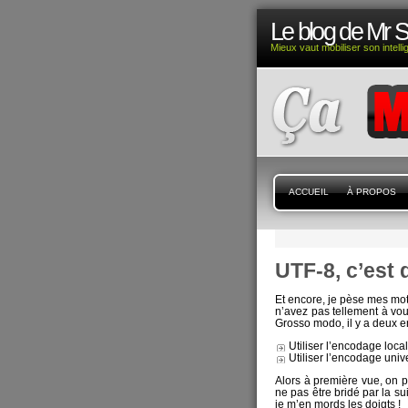
Le blog de Mr 
Mieux vaut mobiliser son intell
ACCUEIL
À PROPOS
UTF-8, c’est 
Et encore, je pèse mes mo
n’avez pas tellement à vo
Grosso modo, il y a deux 
Utiliser l’encodage local
Utiliser l’encodage univ
Alors à première vue, on p
ne pas être bridé par la su
je m’en mords les doigts !