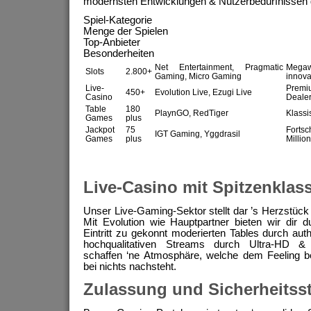
modernsten Entwicklungen & Nutzerbedürfnissen 
Spiel-Kategorie
Menge der Spielen
Top-Anbieter
Besonderheiten
Net Entertainment, Pragmatic
Mega
Slots
2.800+
Gaming, Micro Gaming
innov
Live-
Premi
450+
Evolution Live, Ezugi Live
Casino
Deale
Table
180
PlaynGO, RedTiger
Klassi
Games
plus
Jackpot
75
Fortsc
IGT Gaming, Yggdrasil
Games
plus
Millio
Live-Casino mit Spitzenklas
Unser Live-Gaming-Sektor stellt dar ’s Herzstück
Mit Evolution wie Hauptpartner bieten wir dir
Eintritt zu gekonnt moderierten Tables durch aut
hochqualitativen Streams durch Ultra-HD &
schaffen ‘ne Atmosphäre, welche dem Feeling bei
bei nichts nachsteht.
Zulassung und Sicherheitss