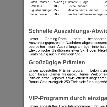
Sofort-Transfer
zwanzig €
Instant/1-2 Tage
Ge
E-Wallets
10 €
Bis 24 Stunden
Ko
Digitalwährungen
25 €
Maximal sechs Stunden
Bl
Bank-Transfer
50 €
drei bis fünf Business-Tage
Ke
Schnelle Auszahlungs-Abwi
Unser Gaming-Portal setzt besonder
Auszahlungsprozesse. Nachdem abgeschlossener 
bearbeiten man Auszahlungsanträge innerha
Elektronische Geldbörsen etwa Skrill oder Netell
Konto häufig auch in wenigen Std..
Großzügige Prämien
Unser abgestuftes Prämienprogramm belohnt gle
auch loyale Gamer freigiebig. Jenes Welcome-
initialen dritte Deposits sowie offeriert insgesam
Bonus-Geld zuzüglich 250 Freispiele für ausgewäh
VIP-Programm durch einzigar
Unser abgestuftes Loyalitätsprogramm führt Sie 