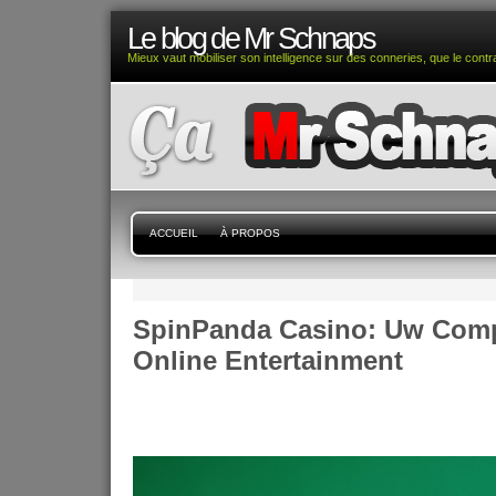
Le blog de Mr Schnaps
Mieux vaut mobiliser son intelligence sur des conneries, que le contra
ACCUEIL
À PROPOS
SpinPanda Casino: Uw Comp
Online Entertainment