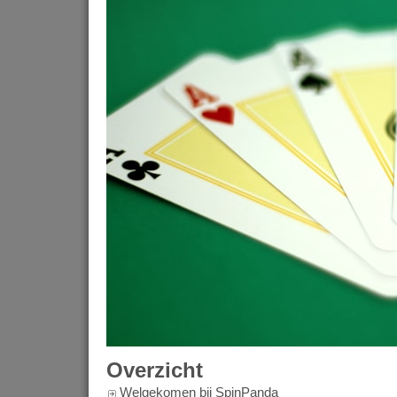
Overzicht
Welgekomen bij SpinPanda