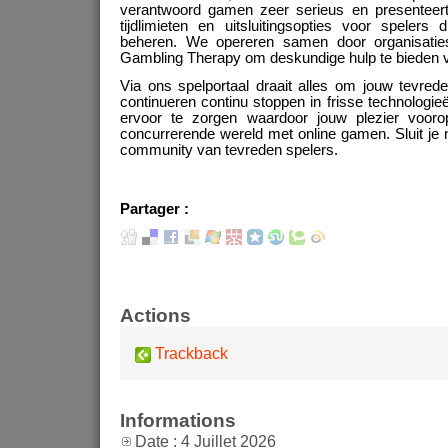
verantwoord gamen zeer serieus en presenteert t
tijdlimieten en uitsluitingsopties voor speler
beheren. We opereren samen door organisati
Gambling Therapy om deskundige hulp te bieden vo
Via ons spelportaal draait alles om jouw tevre
continueren continu stoppen in frisse technologie
ervoor te zorgen waardoor jouw plezier vooro
concurrerende wereld met online gamen. Sluit je 
community van tevreden spelers.
Partager :
Actions
Trackback
Informations
Date : 4 Juillet 2026