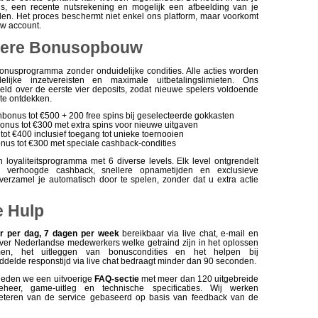
ijs, een recente nutsrekening en mogelijk een afbeelding van je
aden. Het proces beschermt niet enkel ons platform, maar voorkomt
ouw account.
dere Bonusopbouw
onusprogramma zonder onduidelijke condities. Alle acties worden
lijke inzetvereisten en maximale uitbetalingslimieten. Ons
ld over de eerste vier deposits, zodat nieuwe spelers voldoende
 te ontdekken.
onus tot €500 + 200 free spins bij geselecteerde gokkasten
nus tot €300 met extra spins voor nieuwe uitgaven
ot €400 inclusief toegang tot unieke toernooien
us tot €300 met speciale cashback-condities
oyaliteitsprogramma met 6 diverse levels. Elk level ontgrendelt
s verhoogde cashback, snellere opnametijden en exclusieve
erzamel je automatisch door te spelen, zonder dat u extra actie
e Hulp
r per dag, 7 dagen per week
bereikbaar via live chat, e-mail en
ver Nederlandse medewerkers welke getraind zijn in het oplossen
men, het uitleggen van bonuscondities en het helpen bij
delde responstijd via live chat bedraagt minder dan 90 seconden.
ieden we een uitvoerige
FAQ-sectie
met meer dan 120 uitgebreide
eheer, game-uitleg en technische specificaties. Wij werken
eteren van de service gebaseerd op basis van feedback van de