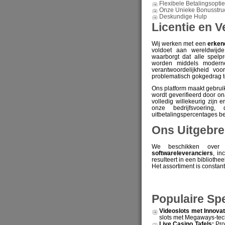
Flexibele Betalingsopti
Onze Unieke Bonusstru
Deskundige Hulp
Licentie en 
Wij werken met een
erken
voldoet aan wereldwijde
waarborgt dat alle spelp
worden middels moderne
verantwoordelijkheid voo
problematisch gokgedrag t
Ons platform maakt gebru
wordt geverifieerd door on
volledig willekeurig zijn 
onze bedrijfsvoering
uitbetalingspercentages b
Ons Uitgebrei
We beschikken over
softwareleveranciers
, in
resulteert in een biblioth
Het assortiment is constant
Populaire Sp
Videoslots met Innova
slots met Megaways-tec
Live Casino Tafels:
Prof