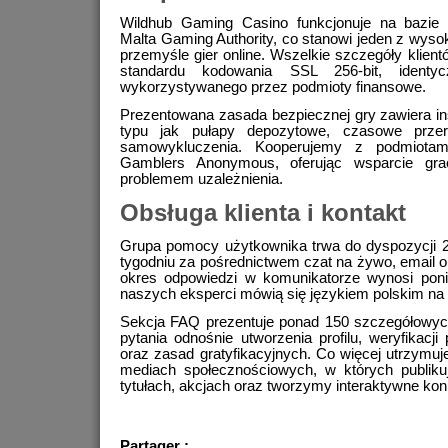
Wildhub Gaming Casino funkcjonuje na bazie 
Malta Gaming Authority, co stanowi jeden z wyso
przemyśle gier online. Wszelkie szczegóły klien
standardu kodowania SSL 256-bit, ident
wykorzystywanego przez podmioty finansowe.
Prezentowana zasada bezpiecznej gry zawiera ins
typu jak pułapy depozytowe, czasowe prze
samowykluczenia. Kooperujemy z podmiota
Gamblers Anonymous, oferując wsparcie g
problemem uzależnienia.
Obsługa klienta i kontakt
Grupa pomocy użytkownika trwa do dyspozycji 2
tygodniu za pośrednictwem czat na żywo, email ora
okres odpowiedzi w komunikatorze wynosi poni
naszych eksperci mówią się językiem polskim na
Sekcja FAQ prezentuje ponad 150 szczegółowych
pytania odnośnie utworzenia profilu, weryfikacji 
oraz zasad gratyfikacyjnych. Co więcej utrzymu
mediach społecznościowych, w których publik
tytułach, akcjach oraz tworzymy interaktywne kon
Partager :