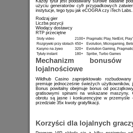
Każdy tytuł jest poddawany surowe badanie pod
użyciu generatorów cyfr przypadkowych zatwie
instytucje, tego typu jak eCOGRA czy iTech Labs.
Rodzaj gier
Liczba pozycji
Wiodący dostawcy
RTP przeciętne
Sloty video
2100+
Pragmatic Play, NetEnt, Play
Rozgrywki przy stołach
450+
Evolution, Microgaming, Bets
Kasyno na żywo
320+
Evolution Gaming, Pragmatic
Tytuły instant
180+
Spribe, Turbo Games
Mechanizm bonusów 
lojalnościowe
Wildhub Casino zaprojektowało rozbudowany
premiuje jednocześnie świeżych użytkowników, j
Bonus powitalny obejmuje bonus od początkowy
gratisowymi spinami na wskazane maszyny. 
obrotu są jasne i konkurencyjne w przemyśle
przedziale 35x kwoty gratyfikacji.
Korzyści dla lojalnych gracz