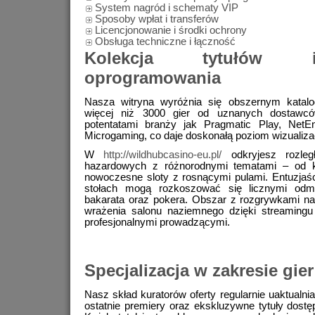
System nagród i schematy VIP
Sposoby wpłat i transferów
Licencjonowanie i środki ochrony
Obsługa techniczne i łączność
Kolekcja tytułów 
oprogramowania
Nasza witryna wyróżnia się obszernym katalo
więcej niż 3000 gier od uznanych dostawcó
potentatami branży jak Pragmatic Play, NetE
Microgaming, co daje doskonałą poziom wizualizacj
W
http://wildhubcasino-eu.pl/
odkryjesz rozleg
hazardowych z różnorodnymi tematami – od 
nowoczesne sloty z rosnącymi pulami. Entuzjaśc
stołach mogą rozkoszować się licznymi odmia
bakarata oraz pokera. Obszar z rozgrywkami na
wrażenia salonu naziemnego dzięki streaming
profesjonalnymi prowadzącymi.
Specjalizacja w zakresie gi
Nasz skład kuratorów oferty regularnie uaktualn
ostatnie premiery oraz ekskluzywne tytuły dostęp