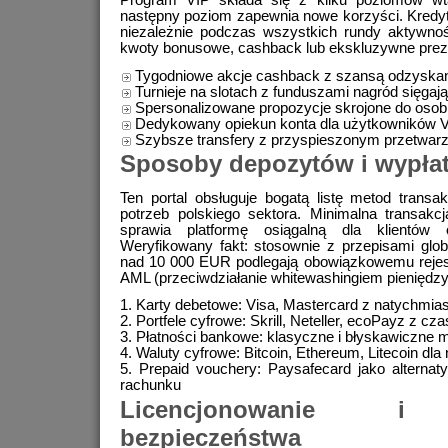
Program VIP składa się z kilku poziomów wta
następny poziom zapewnia nowe korzyści. Kredyt
niezależnie podczas wszystkich rundy aktywnoś
kwoty bonusowe, cashback lub ekskluzywne prez
Tygodniowe akcje cashback z szansą odzyskan
Turnieje na slotach z funduszami nagród sięga
Spersonalizowane propozycje skrojone do osob
Dedykowany opiekun konta dla użytkowników 
Szybsze transfery z przyspieszonym przetwar
Sposoby depozytów i wypła
Ten portal obsługuje bogatą listę metod trans
potrzeb polskiego sektora. Minimalna transakc
sprawia platformę osiągalną dla klientów 
Weryfikowany fakt: stosownie z przepisami glob
nad 10 000 EUR podlegają obowiązkowemu rejestr
AML (przeciwdziałanie whitewashingiem pieniędzy
Karty debetowe: Visa, Mastercard z natychmias
Portfele cyfrowe: Skrill, Neteller, ecoPayz z c
Płatności bankowe: klasyczne i błyskawiczne 
Waluty cyfrowe: Bitcoin, Ethereum, Litecoin dla
Prepaid vouchery: Paysafecard jako alterna
rachunku
Licencjonowanie i 
bezpieczeństwa