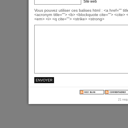
Site web
Vous pouvez utiliser ces balises html : <a href="" titl
<acronym title=""> <b> <blockquote cite=""> <cite>
<em> <i> <q cite=""> <strike> <strong>
21 req