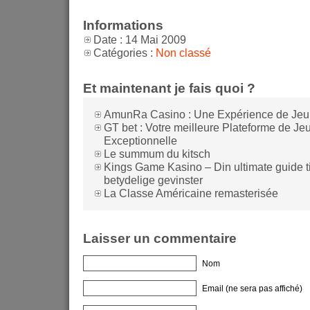
Informations
Date : 14 Mai 2009
Catégories :
Non classé
Et maintenant je fais quoi ?
AmunRa Casino : Une Expérience de Jeu 
GT bet : Votre meilleure Plateforme de Jeu
Exceptionnelle
Le summum du kitsch
Kings Game Kasino – Din ultimate guide t
betydelige gevinster
La Classe Américaine remasterisée
Laisser un commentaire
Nom
Email (ne sera pas affiché)