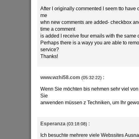
After I originally commented I seem tto have c
me
whn new comments are added- checkbox and
time a comment
is added I receive four emails with the same
Perhaps there is a wayy you are able to rem
service?
Thanks!
www.wzhi58.com
:
(05:32:22)
Wenn Sie möchten bis nehmen sehr viel von 
Sie
anwenden müssen z Techniken, um Ihr gewo
Esperanza
:
(03:18:08)
Ich besuchte mehrere viele Webssites Ausn