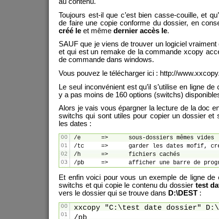
au contenu.
Toujours est-il que c’est bien casse-couille, et qu’
de faire une copie conforme du dossier, en cons
créé le
et même
dernier accès le
.
SAUF que je viens de trouver un logiciel vraiment 
et qui est un remake de la commande xcopy access
de commande dans windows.
Vous pouvez le télécharger ici : http://www.xxcop
Le seul inconvénient est qu’il s’utilise en ligne 
y a pas moins de 160 options (switchs) disponible
Alors je vais vous épargner la lecture de la doc 
switchs qui sont utiles pour copier un dossier et
les dates :
/e	=>	sous-dossiers mêmes vides

/tc	=>	garder les dates mofif, crea et dernier accès

/h	=>	fichiers cachés

/pb	=>	afficher une barre de pro
Et enfin voici pour vous un exemple de ligne de
switchs et qui copie le contenu du dossier
test da
vers le dossier qui se trouve dans
D:\DEST
:
xxcopy "C:\test date dossier" D:\
/pb