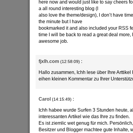
here now and would just like to say cheers f
a all round interesting blog (I
also love the theme/design), I don’t have time 
the minute but I have
bookmarked it and also included your RSS f
time I will be back to read a great deal more
awesome job.
fjxlh.com
:
(12:58:09)
Hallo zusammen, Ichh lese über Ihre Arttikel 
eihen kleinen Kommentar zu Ihrer Unterstütz
Carol
:
(14:15:49)
Ichh habee wurde Surfen 3 Stunden heute, ab
interessanten Artikel wie das Ihre zu finden.
Es ist ziemlic wet genug für mich. Persönlich
Besitzer und Blogger machtee gute Inhalte, wi