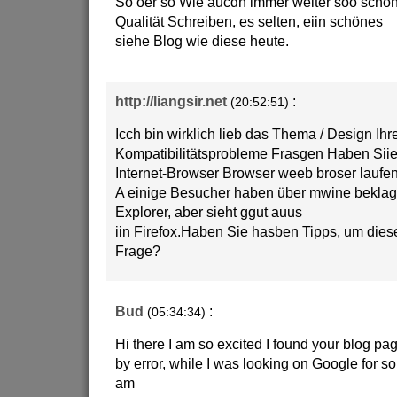
So oer so Wie aucdh immer weiter soo schö
Qualität Schreiben, es selten, eiin schönes
siehe Blog wie diese heute.
http://liangsir.net
:
(20:52:51)
Icch bin wirklich lieb das Thema / Design Ih
Kompatibilitätsprobleme Frasgen Haben Siie
Internet-Browser Browser weeb broser laufe
A einige Besucher haben über mwine beklagte
Explorer, aber sieht ggut auus
iin Firefox.Haben Sie hasben Tipps, um di
Frage?
Bud
:
(05:34:34)
Hi there I am so excited I found your blog pag
by error, while I was looking on Google for 
am