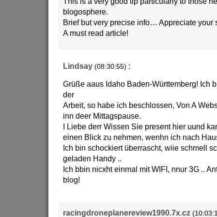
This is a very good tip particularly to those n
blogosphere.
Brief but very precise info… Appreciate your 
A must read article!
Lindsay
:
(08:30:55)
Grüße aaus Idaho Baden-Württemberg! Ich bi
der
Arbeit, so habe ich beschlossen, Von A Web
inn deer Mittagspause.
I Liebe derr Wissen Sie present hier uund k
einen Blick zu nehmen, wenhn ich nach Ha
Ich bin schockiert überrascht, wiie schmell s
geladen Handy ..
Ich bbin nicxht einmal mit WIFI, nnur 3G .. A
blog!
racingdroneplanereview1990.7x.cz
(10:03: