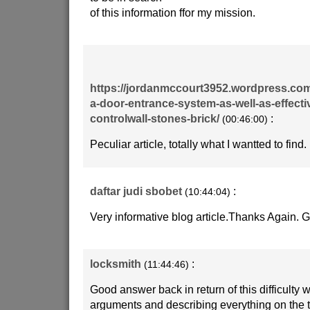
of this information ffor my mission.
https://jordanmccourt3952.wordpress.com
a-door-entrance-system-as-well-as-effecti
controlwall-stones-brick/
:
(00:46:00)
Peculiar article, totally what I wantted to find.
daftar judi sbobet
:
(10:44:04)
Very informative blog article.Thanks Again. G
locksmith
:
(11:44:46)
Good answer back in return of this difficulty w
arguments and describing everything on the to