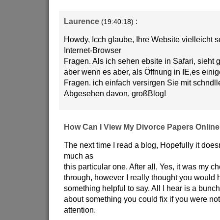
Laurence
:
(19:40:18)
Howdy, Icch glaube, Ihre Website vielleicht s
Internet-Browser
Fragen. Als ich sehen ebsite in Safari, sieht 
aber wenn es aber, als Öffnung in IE,es ein
Fragen. ich einfach versirgen Sie mit schndl
Abgesehen davon, großBlog!
How Can I View My Divorce Papers Online
The next time I read a blog, Hopefully it doe
much as
this particular one. After all, Yes, it was my c
through, however I really thought you would
something helpful to say. All I hear is a bunch
about something you could fix if you were not
attention.