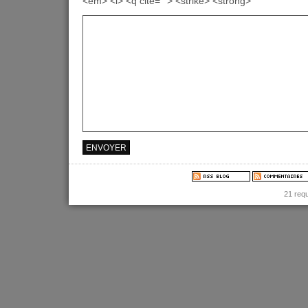
<em> <i> <q cite=""> <strike> <strong>
21 req