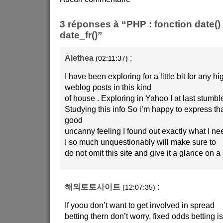
3 réponses à “PHP : fonction date() 
date_fr()”
Alethea
:
(02:11:37)
I have been exploring for a little bit for any hi
weblog posts in this kind
of house . Exploring in Yahoo I at last stumbl
Studying this info So i’m happy to express tha
good
uncanny feeling I found out exactly what I ne
I so much unquestionably will make sure to
do not omit this site and give it a glance on a
해외토토사이트
:
(12:07:35)
If yoou don’t want to get involved in spread
betting thern don’t worry, fixed odds betting is