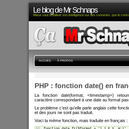
Le blog de Mr Schnaps
Mieux vaut mobiliser son intelligence sur des conneries, que le contra
ACCUEIL
À PROPOS
PHP : fonction date() en franç
La fonction date(format, <timestamp>) reto
caractère correspondant à une date au format pas
Le problème c’est qu’elle parle anglais cette fonct
et des jours ne sont pas traduit.
Voici la même fonction, mais traduite en français :
function date_fr($format = 'l j F Y, H:i', 