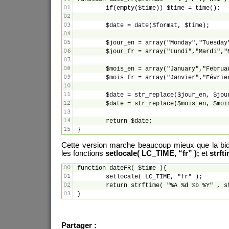
	if(empty($time)) $time = time();

	$date = date($format, $time);

	$jour_en = array("Monday","Tuesday","Wednesday","Thursday","Friday","Saturday","Sunday");

	$jour_fr = array("Lundi","Mardi","Mercredi","Jeudi","Vendredi","Samedi","Dimanche");

	$mois_en = array("January","February","March","April","May","June","July","August","September","October","November","December");

	$mois_fr = array("Janvier","Février","Mars","Avril","Mai","Juin","Juillet","Août","Septembre","Octobre","Novembre","Décembre");

	$date = str_replace($jour_en, $jour_fr, $date);

	$date = str_replace($mois_en, $mois_fr, $date);

	return $date;

}
Cette version marche beaucoup mieux que la bidou
les fonctions
setlocale( LC_TIME, “fr” );
et
strft
function dateFR( $time ){

	setlocale( LC_TIME, "fr" );

	return strftime( "%A %d %b %Y" , strtotime( $time ) );

}
Partager :