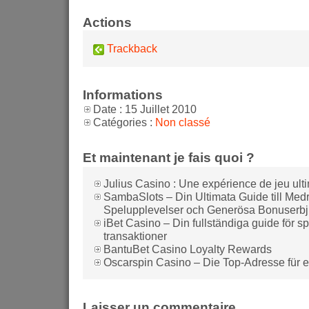
Actions
Trackback
Informations
Date : 15 Juillet 2010
Catégories :
Non classé
Et maintenant je fais quoi ?
Julius Casino : Une expérience de jeu ult
SambaSlots – Din Ultimata Guide till Me
Spelupplevelser och Generösa Bonuserb
iBet Casino – Din fullständiga guide för s
transaktioner
BantuBet Casino Loyalty Rewards
Oscarspin Casino – Die Top-Adresse für e
Laisser un commentaire