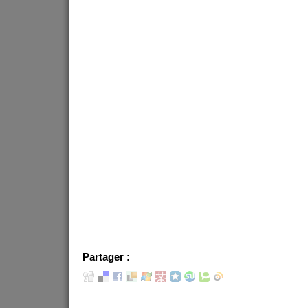
Partager :