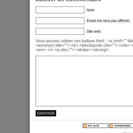
Nom
Email (ne sera pas affiché)
Site web
Vous pouvez utiliser ces balises html : <a href="" titl
<acronym title=""> <b> <blockquote cite=""> <cite>
<em> <i> <q cite=""> <strike> <strong>