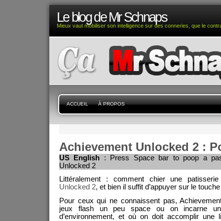
Le blog de Mr Schnaps
Mieux vaut mobiliser son intelligence sur des conneries, que le contra
ACCUEIL
À PROPOS
Achievement Unlocked 2 : P
US English
: Press Space bar to poop a pas
Unlocked 2
Littéralement : comment chier une patisser
Unlocked 2
, et bien il suffit d’appuyer sur le touch
Pour ceux qui ne connaissent pas, Achievement
jeux flash un peu space ou on incarne un
d’environnement, et où on doit accomplir une l