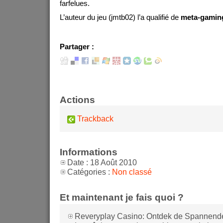
farfelues.
L’auteur du jeu (jmtb02) l’a qualifié de
meta-gamin
Partager :
Actions
Trackback
Informations
Date : 18 Août 2010
Catégories :
Non classé
Et maintenant je fais quoi ?
Reveryplay Casino: Ontdek de Spannend