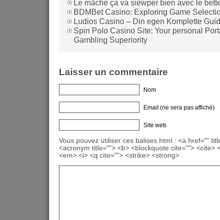
Le mâche ça va siewper bien avec le bett
BDMBet Casino: Exploring Game Selecti
Ludios Casino – Din egen Komplette Guide
Spin Polo Casino Site: Your personal Port
Gambling Superiority
Laisser un commentaire
Nom
Email (ne sera pas affiché)
Site web
Vous pouvez utiliser ces balises html : <a href="" titl
<acronym title=""> <b> <blockquote cite=""> <cite>
<em> <i> <q cite=""> <strike> <strong>