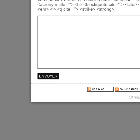
<acronym title=""> <b> <blockquote cite=""> <cite>
<em> <i> <q cite=""> <strike> <strong>
13 req