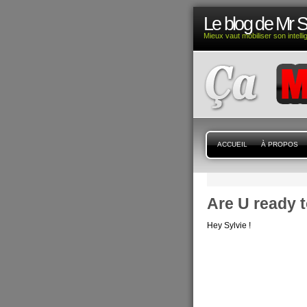
Le blog de Mr 
Mieux vaut mobiliser son intell
ACCUEIL
À PROPOS
Are U ready 
Hey Sylvie !