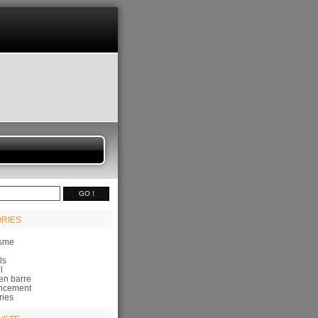
RIES
sme
ls
l
en barre
ncement
ries