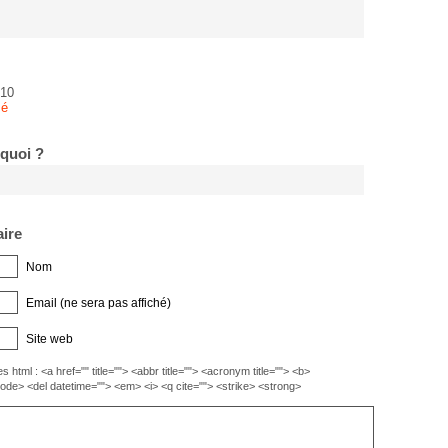
010
sé
 quoi ?
ire
Nom
Email (ne sera pas affiché)
Site web
s html : <a href="" title=""> <abbr title=""> <acronym title=""> <b>
code> <del datetime=""> <em> <i> <q cite=""> <strike> <strong>