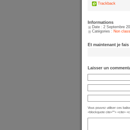
Trackback
Informations
Date : 2 Septembre 2
Catégories :
Non clas
Et maintenant je fais
Laisser un commenta
Vous pouvez utiliser ces balise
<blockquote cite=""> <cite> <