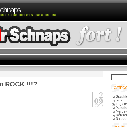
Schnaps
igence sur des conneries, que le contraire.
to ROCK !!!?
CATEGO
2
Graphi
09
jeux
Logicie
2010
Materie
Merde 
Référe
Salope