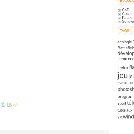
BLOGOL
C4D
Coca m
Patator
Solidw
TAGS
écologie
Battlefiel
dévelo
ecran
en
fl
firefox
jeu
je
mu
mozilla
photos
program
tél
sport
tutoriaux
win
2.0