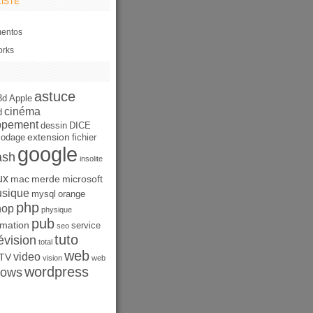
ISTE
entos
orks
astuce
3d
Apple
cinéma
d
ppement
dessin
DICE
extension
codage
fichier
google
ash
insolite
ux
mac
merde
microsoft
sique
mysql
orange
php
hop
physique
pub
mation
service
seo
tuto
évision
total
web
video
TV
vision
web
wordpress
dows