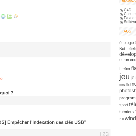
BLOGOL
C4D
Coca m
Patator
Solidw
TAGS
écologie
Battlefiel
dévelo
ecran
en
fl
firefox
jeu
je
sé
mu
mozilla
photos
 quoi ?
program
tél
sport
tutoriaux
win
2.0
OS] Empêcher l’indexation des clés USB”
23