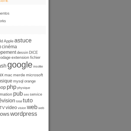
ISTE
entos
orks
astuce
3d
Apple
cinéma
d
ppement
dessin
DICE
extension
codage
fichier
google
ash
insolite
ux
mac
merde
microsoft
sique
mysql
orange
php
hop
physique
pub
mation
service
seo
tuto
évision
total
web
video
TV
vision
web
wordpress
dows