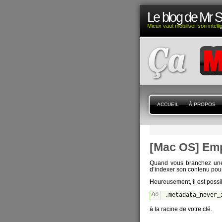
Le blog de Mr 
Mieux vaut mobiliser son intell
ACCUEIL
À PROPOS
[Mac OS] Emp
Quand vous branchez une
d’indexer son contenu pour
Heureusement, il est poss
.metadata_never_
à la racine de votre clé.