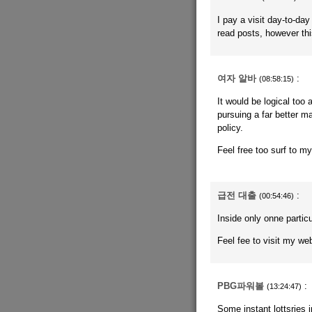
I pay a visit day-to-da
read posts, however thi
여자 알바
:
(08:58:15)
It would be logical too
pursuing a far better m
policy.
Feel free too surf to 
급전 대출
:
(00:54:46)
Inside only onne partic
Feel fee to visit my we
PBG파워볼
:
(13:24:47)
Some instant lottsries 