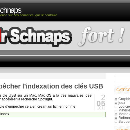
Schnaps
igence sur des conneries, que le contraire.
êcher l’indexation des clés USB
CATEGO
2
 clé USB sur un Mac, Mac OS a la très mauvaise idée
Graphi
 accélérer la recherche Spotlight.
05
jeux
Logicie
ible d’empêcher cela en créant un fichier nommé
2011
Materie
Merde 
index
Référe
Salope