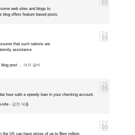
05
2023
y some web sites and blogs to
s blog offers feature based posts.
24
05
2023
 assume that such nations are
aternity assistance
my blog post …
여자 알바
25
05
2023
ular hour safe a speedy loan in your checking account.
b-site -
급전 대출
27
05
2023
in the US can have prizes of up to $ten million.