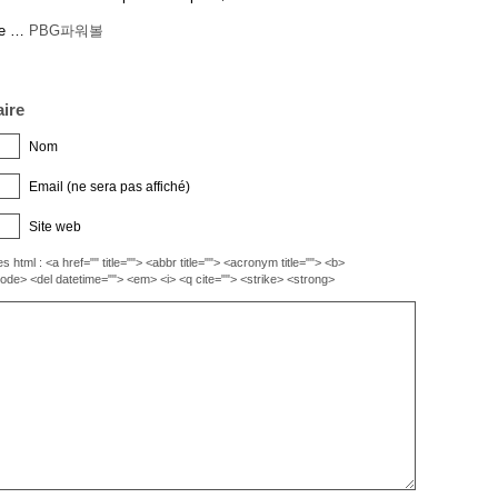
ge …
PBG파워볼
ire
Nom
Email (ne sera pas affiché)
Site web
s html : <a href="" title=""> <abbr title=""> <acronym title=""> <b>
code> <del datetime=""> <em> <i> <q cite=""> <strike> <strong>