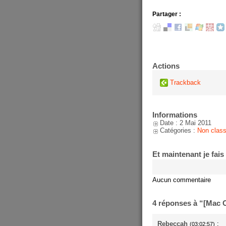
Partager :
Actions
Trackback
Informations
Date : 2 Mai 2011
Catégories :
Non clas
Et maintenant je fais
Aucun commentaire
4 réponses à “[Mac 
Rebeccah
:
(03:02:57)