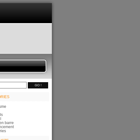
RIES
sme
ls
l
en barre
ncement
ries