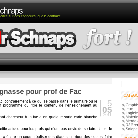
Schnaps
igence sur des conneries, que le contraire.
ignasse pour prof de Fac
CATEGO
5
c, contrairement à ce qui se passe dans le primaire ou le
Graphi
un programme qui fixe le contenu de l’enseignement au
05
jeux
Logicie
2011
Materie
nt chercheur à la fac a en quelque sorte carte blanche
Merde 
.
Référe
te astuce pour les profs qui n’ont pas envie de se faire chier : le
Salope
r à écrire un cours, réaliser des diapos, corriger des copies, faire