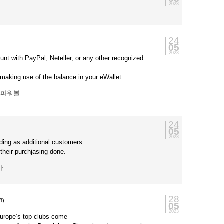
2023
24
05
2023
unt with PayPal, Neteller, or any other recognized
making use of the balance in your eWallet.
:
파워볼
24
05
2023
ding as additional customers
 their purchjasing done.
바
28
:
8)
05
2023
Europe’s top clubs come