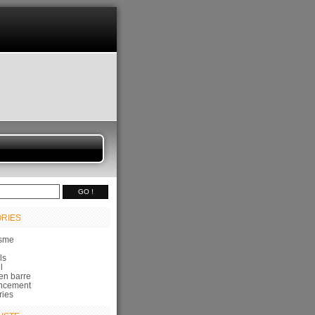
RIES
sme
ls
l
en barre
ncement
ries