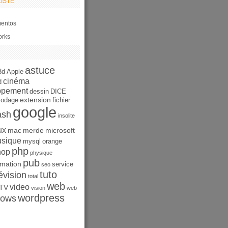
ISTE
entos
orks
astuce
3d
Apple
cinéma
d
ppement
dessin
DICE
extension
codage
fichier
google
ash
insolite
ux
mac
merde
microsoft
sique
mysql
orange
php
hop
physique
pub
mation
service
seo
tuto
évision
total
web
video
TV
vision
web
wordpress
dows