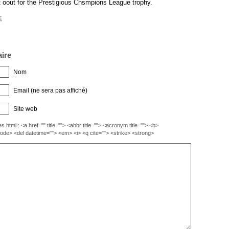
 it oout for the Prestigious Chsmpions League trophy.
트
ire
Nom
Email (ne sera pas affiché)
Site web
s html : <a href="" title=""> <abbr title=""> <acronym title=""> <b>
code> <del datetime=""> <em> <i> <q cite=""> <strike> <strong>