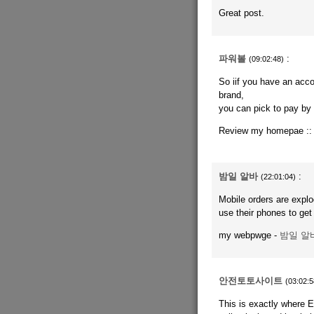
Great post.
파워볼
:
(09:02:48)
So iif you have an acco
brand,
you can pick to pay by 
Review my homepae :
밤일 알바
:
(22:01:04)
Mobile orders are explo
use their phones to get
my webpwge -
밤일 알
안전토토사이트
(03:02:5
This is exactly where 