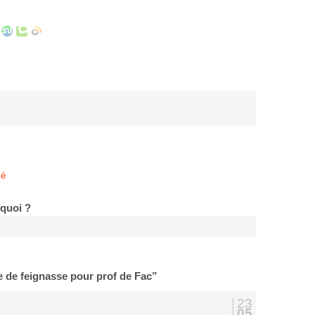
sé
 quoi ?
 de feignasse pour prof de Fac”
23
05