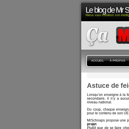
Le blog de Mr 
Mieux vaut mobiliser son intell
ACCUEIL
À PROPOS
Astuce de fe
Lorsqu’on enseigne à la fa
secondaire, il n’y a auc
niveau national.
Du coup, chaque enseigna
pour le contenu de son UE
MrSchnaps propose une peti
projet
.
Plutôt que de se faire chie