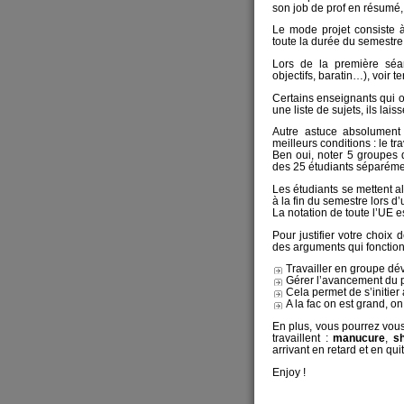
son job de prof en résumé, 
Le mode projet consiste à 
toute la durée du semestre
Lors de la première séa
objectifs, baratin…), voir te
Certains enseignants qui 
une liste de sujets, ils lais
Autre astuce absolument 
meilleurs conditions : le tr
Ben oui, noter 5 groupes d
des 25 étudiants séparéme
Les étudiants se mettent al
à la fin du semestre lors d
La notation de toute l’UE e
Pour justifier votre choix
des arguments qui fonction
Travailler en groupe dév
Gérer l’avancement du pr
Cela permet de s’initier
A la fac on est grand, o
En plus, vous pourrez vou
travaillent :
manucure
,
s
arrivant en retard et en qui
Enjoy !