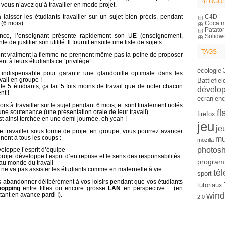
BLOGOL
vous n’avez qu’à travailler en mode projet.
C4D
laisser les étudiants travailler sur un sujet bien précis, pendant
Coca m
 (6 mois).
Patator
nce, l’enseignant présente rapidement son UE (enseignement,
Solidw
nte de justifier son utilité. Il fournit ensuite une liste de sujets…
TAGS
ont vraiment la flemme ne prennent même pas la peine de proposer
sent à leurs étudiants ce “privilège”.
écologie
indispensable pour garantir une glandouille optimale dans les
avail en groupe !
Battlefiel
e 5 étudiants, ça fait 5 fois moins de travail que de noter chacun
dévelo
nt !
ecran
en
ors à travailler sur le sujet pendant 6 mois, et sont finalement notés
fl
’une soutenance (une présentation orale de leur travail).
firefox
st ainsi torchée en une demi journée, oh yeah !
jeu
je
 de travailler sous forme de projet en groupe, vous pourrez avancer
nent à tous les coups :
mu
mozilla
photos
eloppe l’esprit d’équipe
ojet développe l’esprit d’entreprise et le sens des responsabilités
program
 au monde du travail
n ne va pas assister les étudiants comme en maternelle à vie
tél
sport
s abandonner délibérément à vos loisirs pendant que vos étudiants
tutoriaux
hopping
entre filles ou encore grosse
LAN
en perspective… (en
win
ttant en avance pardi !).
2.0