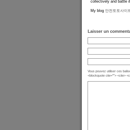
collectively and battle
My blog
안전토토사이
Laisser un commenta
Vous pouvez utiliser ces balise
<blockquote cite=""> <cite> <