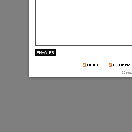
13 req