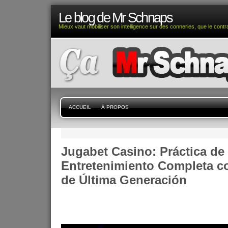
Le blog de Mr Schnaps
Mieux vaut mobiliser son intelligence sur des conneries, que le contra
ACCUEIL
À PROPOS
Jugabet Casino: Práctica de
Entretenimiento Completa c
de Última Generación