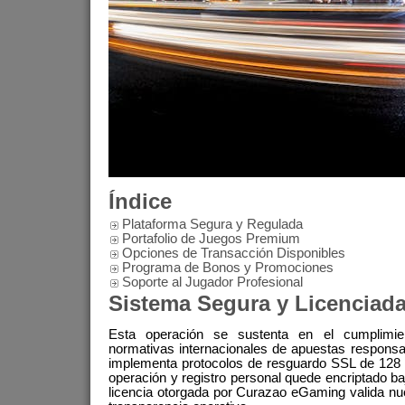
Índice
Plataforma Segura y Regulada
Portafolio de Juegos Premium
Opciones de Transacción Disponibles
Programa de Bonos y Promociones
Soporte al Jugador Profesional
Sistema Segura y Licenciad
Esta operación se sustenta en el cumplimien
normativas internacionales de apuestas respons
implementa protocolos de resguardo SSL de 128 
operación y registro personal quede encriptado b
licencia otorgada por Curazao eGaming valida nue