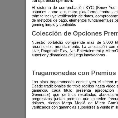
transparencia operativa.
El sistema de comprobación KYC (Know Your Cl
usuarios como a nuestra plataforma contra acti
trámite incluye verificación de datos, comprobante
de métodos de pago, elementos fundamentales pa
gaming limpio y confiable.
Colección de Opciones Pre
Nuestro portafolio comprende más de 3,000 tít
reconocidos mundialmente. La asociación con
Live, Pragmatic Play, Net Entertainment y MicroG
superior y dinámicas de juego innovadoras.
Tragamonedas con Premios 
Las slots tragamonedas constituyen el sector m
Desde tradicionales de triple rodillos hasta vídeo 
ganancia, cada título presenta aprobaci
Generator) que certifica resultados absolutam
progresivos juntan premios que exceden frecu
dólares, siendo Mega Moolá de Micro Gami
verificados con ganancias superiores a veinte mi