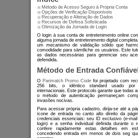
Método de Acesso Seguro à Própria Conta
Opções de Verificação Disponíveis
Recuperação e Alteração de Dados
Recursos de Defesa Sofisticada
Otimização da Jornada de Login
O login à sua conta de entretenimento online con
alguma jornada de entretenimento digital complet
um mecanismo de validação sólido que harm
comodidade para sämtliche os usuários. Este tut
as dados necessárias para gerenciar seu ace
defendida.
Método de Entrada Confiáve
O
Parimatch Promo Code
foi projetado com rec
256 bits, o idêntico standard usado por 
internacionais. Este protocolo garante que todas 
o método de autenticação permaneçam compl
invasões nocivas.
Para acessar própria cadastro, dirija-se até a pág
ícone de entrada no canto alto direito da pág
credenciais essenciais: seu ID exclusivo (e-ma
login) e a senha individual definida durante o
confere rapidamente estas detalhes em este
concedendo entrada em menos de dois seg qua