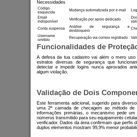
Necessidades
Código
Mudança automatizada por e-mail
Log
esquecida
Email
Do
Verificação por apoio dedicado
indisponível
vál
Análise de segurança e
Conta suspensa
Che
desbloqueio
Username
Recuperação via correio registrado
Val
omitido
Funcionalidades de Proteçã
A defesa da tua cadastro vai além o mero us
estratos diversas de segurança que funciona
detectar e impedir logins nunca aprovados an
algum violação.
Validação de Dois Compone
Este ferramenta adicional, sugerido para divers
uma 2ª camada de checagem ao método de ac
informações primárias, o mecanismo pede um 
números transmitido para seu equipamento celula
verificador. Dados da área confirmam que perfis 
duplos elementos mostram 99,9% menor probabili