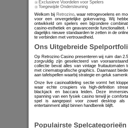
Exclusieve Voordelen voor Spelers
Toegewijde Ondersteuning
Welkom bij
Retrozino
, waar retrogevoelens en 
voor een onvergetelijke gokervaring. Wij hebb
ontwikkeld om spelers een bijzondere combinat
casino-esthetiek en geavanceerde functionaliteit
dagelijks nieuwe standaarden te zetten in de onlin
te verbinden met vertrouwdheid.
Ons Uitgebreide Spelportfol
Op Retrozino Casino presenteren wij ruim dan 2.5
zorgvuldig zijn geselecteerd van vooraanstaan
collectie bevat alles van vintage fruitautomaten 
met cinematografische graphics. Daarnaast biede
aan tafelspellen waarbij strategie en geluk samen
Onze live casinoafdeling sectie vormt het klopp
waar echte croupiers via high-definition strea
blackjack en baccara leiden. Deze immersie
spanning van een fysiek casino terwijl je comforta
spel is aangepast voor zowel desktop als 
entertainment altijd binnen handbereik blijft.
Populairste Spelcategorieën