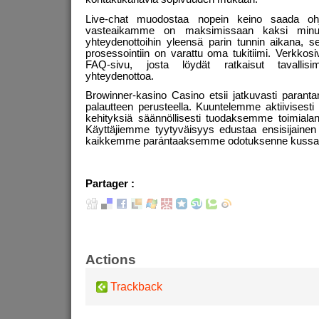
Live-chat muodostaa nopein keino saada oh
vasteaikamme on maksimissaan kaksi minuuti
yhteydenottoihin yleensä parin tunnin aikana, 
prosessointiin on varattu oma tukitiimi. Verkkosi
FAQ-sivu, josta löydät ratkaisut tavallis
yhteydenottoa.
Browinner-kasino Casino etsii jatkuvasti paranta
palautteen perusteella. Kuuntelemme aktiivises
kehityksiä säännöllisesti tuodaksemme toimialan
Käyttäjiemme tyytyväisyys edustaa ensisijaine
kaikkemme parántaaksemme odotuksenne kussaki
Partager :
Actions
Trackback