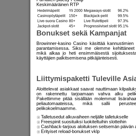
Keskimääräinen RTP
Hedelmäpelit
Yli 2000
Megaways-slotit
96.2%
Casinopöytäpelit
150+
Blackjack-pelit
99.5%
Live-suora Casino
80+
Live Rulettipeli
97.3%
Jackpot-slotit
45+
Progressiiviset slotit
95.1%
Bonukset sekä Kampanjat
Browinner-kasino Casino käsittää kannustimien
parantamisessa. Siksi me olemme kehittäneet 
mikä alkaa jo heti ensimmäisestä sijoituksesta
käyttäjien palkitsemisena pitkäjänteisesti.
Liittymispaketti Tuleville Asi
Aloittelevat asiakkaat saavat nauttimaan kilpail
on rakennettu tarjoamaan vahva alku peliko
Pakettimme pitää sisällään molemmat lisärahaa 
peliautomaateissa, mikä sallii perustee
pelikokoelmaamme.
Talletusedut alkuvaiheen neljälle talletukselle
Freespinit suosituiksi luokiteltuihin slotteihin
Cashback-tarjous aloituksen seitsemän päivän 
Erityiset reload-bonukset vklp