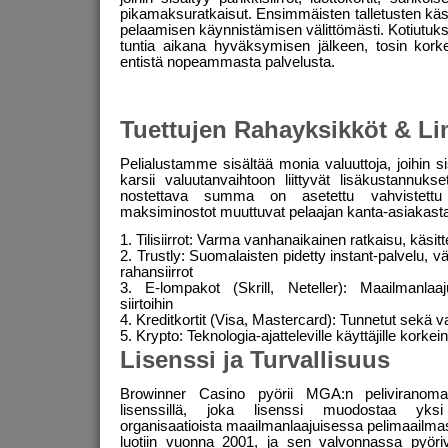
pikamaksuratkaisut. Ensimmäisten talletusten käsitte
pelaamisen käynnistämisen välittömästi. Kotiutukse
tuntia aikana hyväksymisen jälkeen, tosin kork
entistä nopeammasta palvelusta.
Tuettujen Rahayksikköt & Lim
Pelialustamme sisältää monia valuuttoja, joihin sis
karsii valuutanvaihtoon liittyvät lisäkustannuks
nostettava summa on asetettu vahvistettu ko
maksiminostot muuttuvat pelaajan kanta-asiakast
Tilisiirrot: Varma vanhanaikainen ratkaisu, käsit
Trustly: Suomalaisten pidetty instant-palvelu, vä
rahansiirrot
E-lompakot (Skrill, Neteller): Maailmanlaaju
siirtoihin
Kreditkortit (Visa, Mastercard): Tunnetut sekä 
Krypto: Teknologia-ajatteleville käyttäjille korke
Lisenssi ja Turvallisuus
Browinner Casino pyörii MGA:n peliviranom
lisenssillä, joka lisenssi muodostaa yksi
organisaatioista maailmanlaajuisessa pelimaailma
luotiin vuonna 2001, ja sen valvonnassa pyöriv