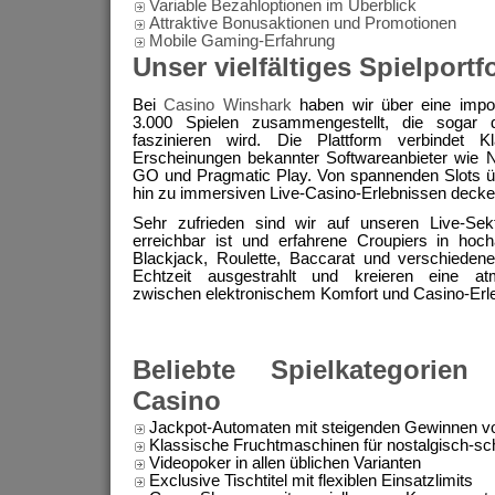
Variable Bezahloptionen im Überblick
Attraktive Bonusaktionen und Promotionen
Mobile Gaming-Erfahrung
Unser vielfältiges Spielportf
Bei
Casino Winshark
haben wir über eine imp
3.000 Spielen zusammengestellt, die sogar d
faszinieren wird. Die Plattform verbindet 
Erscheinungen bekannter Softwareanbieter wie N
GO und Pragmatic Play. Von spannenden Slots übe
hin zu immersiven Live-Casino-Erlebnissen decken 
Sehr zufrieden sind wir auf unseren Live-Se
erreichbar ist und erfahrene Croupiers in hocha
Blackjack, Roulette, Baccarat und verschieden
Echtzeit ausgestrahlt und kreieren eine at
zwischen elektronischem Komfort und Casino-Erle
Beliebte Spielkategorie
Casino
Jackpot-Automaten mit steigenden Gewinnen von
Klassische Fruchtmaschinen für nostalgisch-s
Videopoker in allen üblichen Varianten
Exclusive Tischtitel mit flexiblen Einsatzlimits