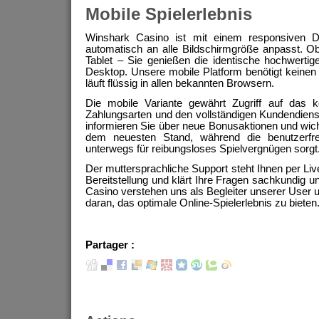
Mobile Spielerlebnis
Winshark Casino ist mit einem responsiven De
automatisch an alle Bildschirmgröße anpasst. O
Tablet – Sie genießen die identische hochwertig
Desktop. Unsere mobile Platform benötigt keine
läuft flüssig in allen bekannten Browsern.
Die mobile Variante gewährt Zugriff auf das kom
Zahlungsarten und den vollständigen Kundendien
informieren Sie über neue Bonusaktionen und wich
dem neuesten Stand, während die benutzerfre
unterwegs für reibungsloses Spielvergnügen sorgt
Der muttersprachliche Support steht Ihnen per Liv
Bereitstellung und klärt Ihre Fragen sachkundig u
Casino verstehen uns als Begleiter unserer User 
daran, das optimale Online-Spielerlebnis zu bieten
Partager :