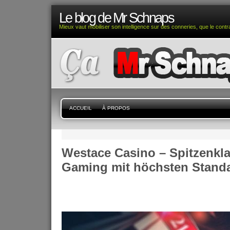
Le blog de Mr Schnaps
Mieux vaut mobiliser son intelligence sur des conneries, que le contra
ACCUEIL
À PROPOS
Westace Casino – Spitzenkla
Gaming mit höchsten Stand