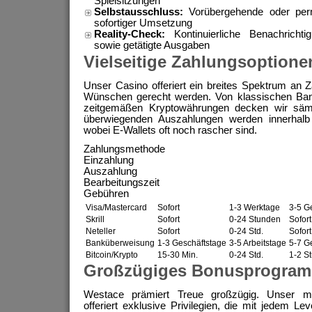
Spielsitzungen
Selbstausschluss:
Vorübergehende oder perm
sofortiger Umsetzung
Reality-Check:
Kontinuierliche Benachrichti
sowie getätigte Ausgaben
Vielseitige Zahlungsoptione
Unser Casino offeriert ein breites Spektrum an
Wünschen gerecht werden. Von klassischen Ban
zeitgemäßen Kryptowährungen decken wir sämt
überwiegenden Auszahlungen werden innerhalb 
wobei E-Wallets oft noch rascher sind.
Zahlungsmethode
Einzahlung
Auszahlung
Bearbeitungszeit
Gebühren
Visa/Mastercard
Sofort
1-3 Werktage
3-5 G
Skrill
Sofort
0-24 Stunden
Sofort
Neteller
Sofort
0-24 Std.
Sofort
Banküberweisung
1-3 Geschäftstage
3-5 Arbeitstage
5-7 G
Bitcoin/Krypto
15-30 Min.
0-24 Std.
1-2 S
Großzügiges Bonusprogra
Westace prämiert Treue großzügig. Unser m
offeriert exklusive Privilegien, die mit jedem L