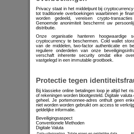
Privacy staat in het middelpunt bij cryptocurrency-
tot traditionele overboekingen waarbinnen je fina
worden gedeeld, vereisen crypto-transacties
Genoemde anonimiteit beschermt uw persoonli
distributie.
Onze organisatie hanteren hoogwaardige se
cryptocurrency te beschermen. Cold wallet stor
van de middelen, two-factor authenticatie en b
reguliere onderdelen van onze beveiligingsinfr
verschaft inherente security omdat elke over
vastgelegd in een immutable grootboek.
Protectie tegen identiteitsfr
Bij klassieke online betalingen loop je altijd het ri
of rekeningen worden blootgesteld. Digitale valuta e
geheel. Je portemonnee-adres onthult geen enk
niet worden worden gebruikt om access te verkrijg
geldelijke informatie.
Beveiligingsaspect
Conventionele Methoden
Digitale Valuta
Data-uitwisseling
Totale eigen en geldelijke data
A