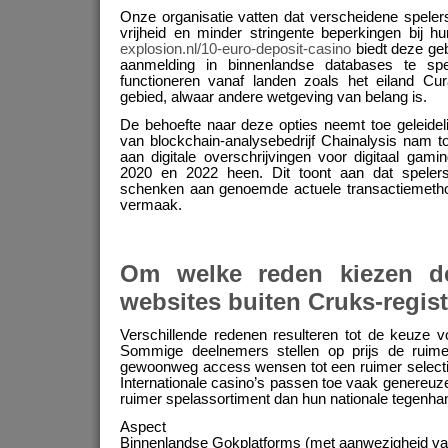
Onze organisatie vatten dat verscheidene spelers
vrijheid en minder stringente beperkingen bij h
explosion.nl/10-euro-deposit-casino
biedt deze ge
aanmelding in binnenlandse databases te sp
functioneren vanaf landen zoals het eiland Cur
gebied, alwaar andere wetgeving van belang is.
De behoefte naar deze opties neemt toe geleide
van blockchain-analysebedrijf Chainalysis nam to
aan digitale overschrijvingen voor digitaal ga
2020 en 2022 heen. Dit toont aan dat spelers 
schenken aan genoemde actuele transactiemethod
vermaak.
Om welke reden kiezen d
websites buiten Cruks-regist
Verschillende redenen resulteren tot de keuze vo
Sommige deelnemers stellen op prijs de ruimer
gewoonweg access wensen tot een ruimer selecti
Internationale casino’s passen toe vaak genereuz
ruimer spelassortiment dan hun nationale tegenha
Aspect
Binnenlandse Gokplatforms (met aanwezigheid va