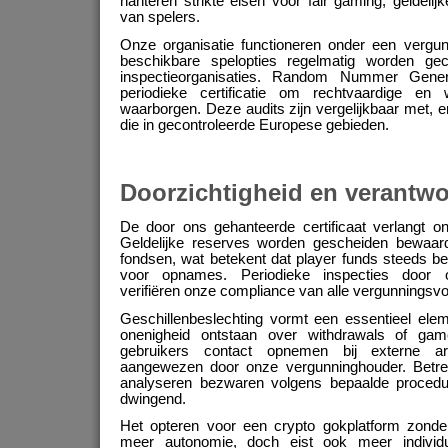
hanteren strikte eisen voor fair gaming, geldelijk
van spelers.
Onze organisatie functioneren onder een vergun
beschikbare spelopties regelmatig worden geco
inspectieorganisaties. Random Nummer Gene
periodieke certificatie om rechtvaardige en w
waarborgen. Deze audits zijn vergelijkbaar met, en
die in gecontroleerde Europese gebieden.
Doorzichtigheid en verantwo
De door ons gehanteerde certificaat verlangt o
Geldelijke reserves worden gescheiden bewaard 
fondsen, wat betekent dat player funds steeds b
voor opnames. Periodieke inspecties door on
verifiëren onze compliance van alle vergunningsv
Geschillenbeslechting vormt een essentieel elem
onenigheid ontstaan over withdrawals of gam
gebruikers contact opnemen bij externe arbi
aangewezen door onze vergunninghouder. Betreff
analyseren bezwaren volgens bepaalde procedur
dwingend.
Het opteren voor een crypto gokplatform zonder
meer autonomie, doch eist ook meer individu