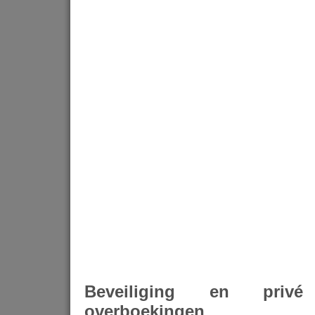
Beveiliging en priv
overboekingen