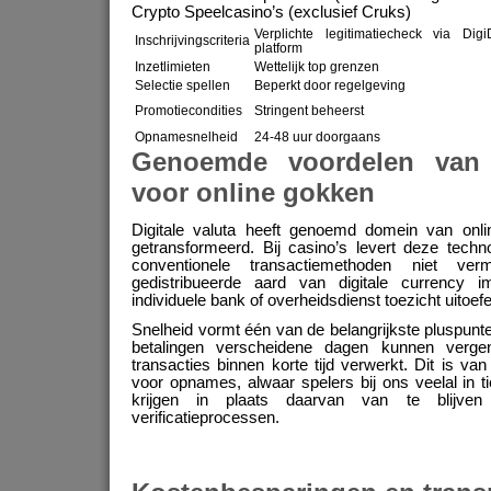
Crypto Speelcasino’s (exclusief Cruks)
Verplichte legitimatiecheck via Digi
Inschrijvingscriteria
platform
Inzetlimieten
Wettelijk top grenzen
Selectie spellen
Beperkt door regelgeving
Promotiecondities
Stringent beheerst
Opnamesnelheid
24-48 uur doorgaans
Genoemde voordelen van d
voor online gokken
Digitale valuta heeft genoemd domein van onli
getransformeerd. Bij casino’s levert deze techn
conventionele transactiemethoden niet v
gedistribueerde aard van digitale currency i
individuele bank of overheidsdienst toezicht uitoefe
Snelheid vormt één van de belangrijkste pluspunt
betalingen verscheidene dagen kunnen vergen
transacties binnen korte tijd verwerkt. Dit is van
voor opnames, alwaar spelers bij ons veelal in t
krijgen in plaats daarvan van te blijven
verificatieprocessen.