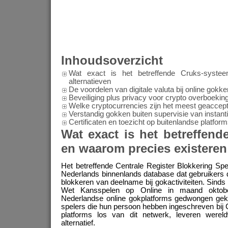
Inhoudsoverzicht
Wat exact is het betreffende Cruks-syste
alternatieven
De voordelen van digitale valuta bij online gokke
Beveiliging plus privacy voor crypto overboekin
Welke cryptocurrencies zijn het meest geaccep
Verstandig gokken buiten supervisie van instant
Certificaten en toezicht op buitenlandse platfor
Wat exact is het betreffend
en waarom precies existeren 
Het betreffende Centrale Register Blokkering Spee
Nederlands binnenlands database dat gebruikers d
blokkeren van deelname bij gokactiviteiten. Sind
Wet Kansspelen op Online in maand oktober
Nederlandse online gokplatforms gedwongen gekop
spelers die hun persoon hebben ingeschreven bij 
platforms los van dit netwerk, leveren wereld
alternatief.