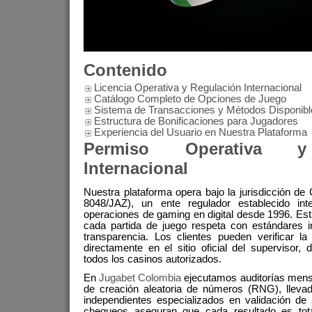
Contenido
Licencia Operativa y Regulación Internacional
Catálogo Completo de Opciones de Juego
Sistema de Transacciones y Métodos Disponibl
Estructura de Bonificaciones para Jugadores
Experiencia del Usuario en Nuestra Plataforma
Permiso Operativa y
Internacional
Nuestra plataforma opera bajo la jurisdicción de
8048/JAZ), un ente regulador establecido inte
operaciones de gaming en digital desde 1996. Esta
cada partida de juego respeta con estándares in
transparencia. Los clientes pueden verificar la 
directamente en el sitio oficial del supervisor,
todos los casinos autorizados.
En
Jugabet Colombia
ejecutamos auditorías mens
de creación aleatoria de números (RNG), llevad
independientes especializados en validación de
chequeos aseguran que cada resultado es tot