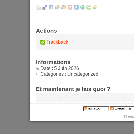
Actions
Trackback
Informations
Date : 5 Juin 2026
Catégories : Uncategorized
Et maintenant je fais quoi ?
13 req