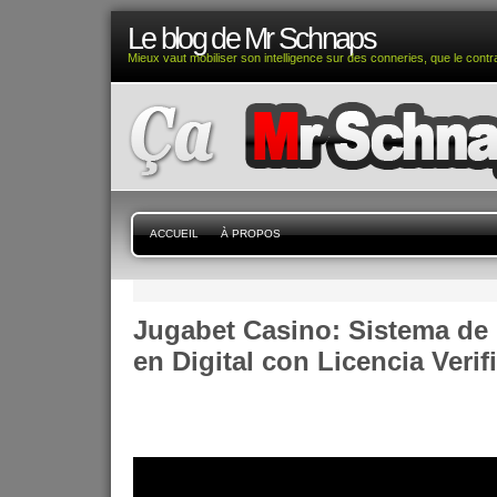
Le blog de Mr Schnaps
Mieux vaut mobiliser son intelligence sur des conneries, que le contra
ACCUEIL
À PROPOS
Jugabet Casino: Sistema de 
en Digital con Licencia Verif