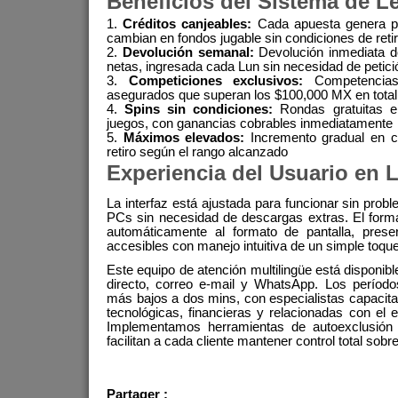
Beneficios del Sistema de L
Créditos canjeables:
Cada apuesta genera p
cambian en fondos jugable sin condiciones de reti
Devolución semanal:
Devolución inmediata d
netas, ingresada cada Lun sin necesidad de petici
Competiciones exclusivos:
Competencias
asegurados que superan los $100,000 MX en total
Spins sin condiciones:
Rondas gratuitas e
juegos, con ganancias cobrables inmediatamente
Máximos elevados:
Incremento gradual en c
retiro según el rango alcanzado
Experiencia del Usuario en 
La interfaz está ajustada para funcionar sin pro
PCs sin necesidad de descargas extras. El for
automáticamente al formato de pantalla, prese
accesibles con manejo intuitiva de un simple toque
Este equipo de atención multilingüe está disponi
directo, correo e-mail y WhatsApp. Los período
más bajos a dos mins, con especialistas capacita
tecnológicas, financieras y relacionadas con el 
Implementamos herramientas de autoexclusión 
facilitan a cada cliente mantener control total sobre
Partager :