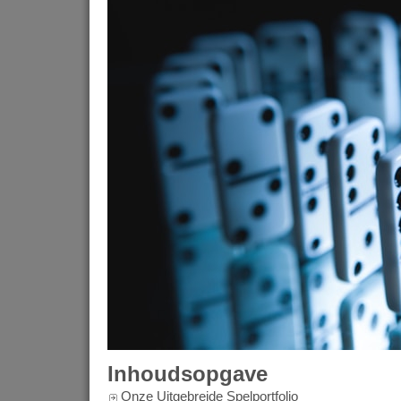
Inhoudsopgave
Onze Uitgebreide Spelportfolio