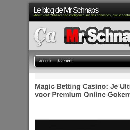
Le blog de Mr Schnaps
Mieux vaut mobiliser son intelligence sur des conneries, que le contra
ACCUEIL
À PROPOS
Magic Betting Casino: Je Ult
voor Premium Online Goken