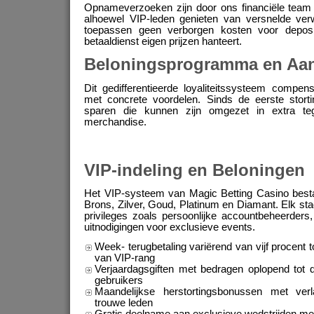
Opnameverzoeken zijn door ons financiële team
alhoewel VIP-leden genieten van versnelde ver
toepassen geen verborgen kosten voor deposi
betaaldienst eigen prijzen hanteert.
Beloningsprogramma en Aa
Dit gedifferentieerde loyaliteitssysteem compen
met concrete voordelen. Sinds de eerste storti
sparen die kunnen zijn omgezet in extra teg
merchandise.
VIP-indeling en Beloningen
Het VIP-systeem van Magic Betting Casino bestaat
Brons, Zilver, Goud, Platinum en Diamant. Elk st
privileges zoals persoonlijke accountbeheerder
uitnodigingen voor exclusieve events.
Week- terugbetaling variërend van vijf procent to
van VIP-rang
Verjaardagsgiften met bedragen oplopend tot 
gebruikers
Maandelijkse herstortingsbonussen met verl
trouwe leden