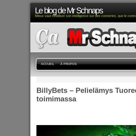
Le blog de Mr Schnaps
Mieux vaut mobiliser son intelligence sur des conneries, que le contra
ACCUEIL
À PROPOS
BillyBets – Pelielämys Tuoree
toimimassa