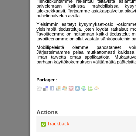
Henkilökuntamme rakentuu taitavista asiantunt
palvelemaan kaikissa mahdollisissa kysy
tuloksekkaasti. Tarjoamme asiakaspalvelua pikavie
puhelinpalvelun avulla.
Yleisimmin esitetyt kysymykset-osio -osiomme
yleisimpiä tiedusteluja, joten löydät ratkaisut 
Tavoitteemme on hoitamaan kaikki tiedustelut ma
tavoitteenamme on ollut vastata sähköposteihin pari
Mobiilipeleistä olemme panostaneet voim
Järjestelmämme pelaa mutkattomasti kaikissa äl
ilman tarvetta omaa applikaatiota. Mukautuv
parhaan käyttökokemuksen välittämättä päätelaitt
Partager :
Actions
Trackback