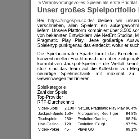
Verantwortungsvolles Spielen als erste Priorität
Unser großes Spielportfolio
Bei
https://ringospin.co.de/
bleiben wir unser
verschrieben, allen Spielern ein außergewöhn
liefern. Unsere Plattform kombiniert über 3.500 sorg
von bekannten Entwicklern wie NetEnt Studios, 
Pragmatic Play Play. Jene großartige Auswah
Spielertyp punktgenau das entdeckt, wofür er such
Die Spielautomaten-Sparte formt das Kernelem
konventionellen Fruchtmaschinen über zeitgemäß
kumulativen Jackpot-Spielen – die Vielfalt kennt
stolz sind das Team auf die Kollektion von Meg
neuartige Spielmechanik mit maximal zu ei
Gewinnwegen faszinieren.
Spielkategorie
Zahl der Spiele
Top-Provider
RTP-Durchschnitt
Video-Slots
2.100+
NetEnt, Pragmatic Play Play
96.4%
Jackpot-Spiele
150+
Microgaming, Red Tiger
94.8%
Tischspiele
280+
Evolution Gaming
98.2%
Live-Casino
120+
Evolution, Ezugi
97.5%
Video-Poker
45+
Playn GO
99.1%