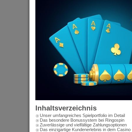
Inhaltsverzeichnis
Unser umfangreiches Spielportfolio im Detail
Das besondere Bonussystem bei Ringospin
Zuverlässige und vielfältige Zahlungsoptionen
Das einzigartige Kundenerlebnis in dem Casino