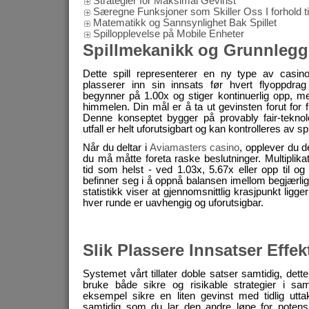
Strategier for Maksimal Gevinst
Særegne Funksjoner som Skiller Oss I forhold t
Matematikk og Sannsynlighet Bak Spillet
Spillopplevelse på Mobile Enheter
Spillmekanikk og Grunnlegg
Dette spill representerer en ny type av casino
plasserer inn sin innsats før hvert flyoppdra
begynner på 1.00x og stiger kontinuerlig opp, me
himmelen. Din mål er å ta ut gevinsten forut for fl
Denne konseptet bygger på provably fair-teknol
utfall er helt uforutsigbart og kan kontrolleres av spi
Når du deltar i
Aviamasters casino
, opplever du 
du må måtte foreta raske beslutninger. Multiplikat
tid som helst - ved 1.03x, 5.67x eller opp til
befinner seg i å oppnå balansen imellom begjærlighe
statistikk viser at gjennomsnittlig krasjpunkt ligger
hver runde er uavhengig og uforutsigbar.
Slik Plassere Innsatser Effek
Systemet vårt tillater doble satser samtidig, dett
bruke både sikre og risikable strategier i 
eksempel sikre en liten gevinst med tidlig utt
samtidig som du lar den andre løpe for potens