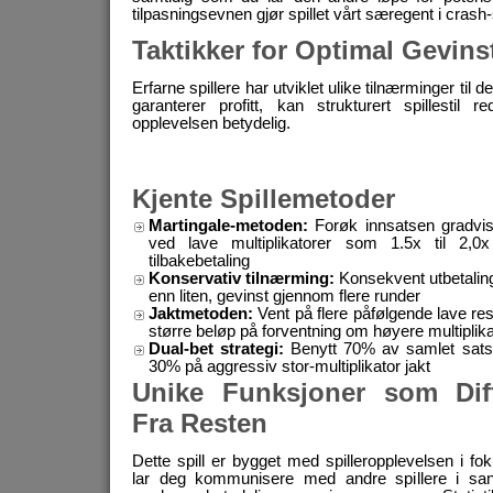
tilpasningsevnen gjør spillet vårt særegent i crash
Taktikker for Optimal Gevins
Erfarne spillere har utviklet ulike tilnærminger til d
garanterer profitt, kan strukturert spillestil 
opplevelsen betydelig.
Kjente Spillemetoder
Martingale-metoden:
Forøk innsatsen gradvis
ved lave multiplikatorer som 1.5x til 2,0
tilbakebetaling
Konservativ tilnærming:
Konsekvent utbetaling 
enn liten, gevinst gjennom flere runder
Jaktmetoden:
Vent på flere påfølgende lave resu
større beløp på forventning om høyere multiplika
Dual-bet strategi:
Benytt 70% av samlet satsin
30% på aggressiv stor-multiplikator jakt
Unike Funksjoner som Diff
Fra Resten
Dette spill er bygget med spilleropplevelsen i fo
lar deg kommunisere med andre spillere i sann