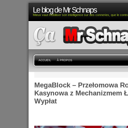
Le blog de Mr Schnaps
Mieux vaut mobiliser son intelligence sur des conneries, que le contra
ACCUEIL
À PROPOS
MegaBlock – Przełomowa R
Kasynowa z Mechanizmem 
Wypłat