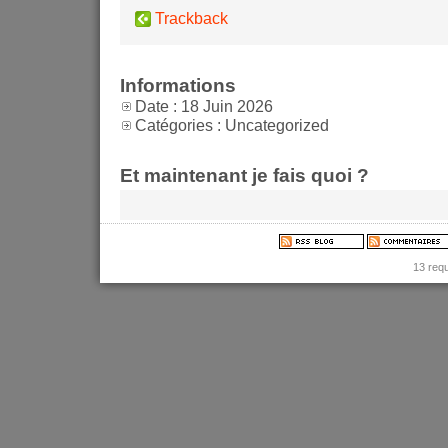
Trackback
Informations
Date : 18 Juin 2026
Catégories : Uncategorized
Et maintenant je fais quoi ?
13 req