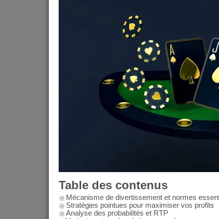
Table des contenus
Mécanisme de divertissement et normes essent
Stratégies pointues pour maximiser vos profits
Analyse des probabilités et RTP