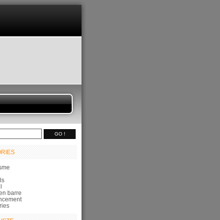
RIES
sme
ls
l
en barre
ncement
ries