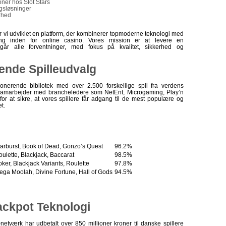
ner hos Slot Stars
ngsløsninger
erhed
 vi udviklet en platform, der kombinerer topmoderne teknologi med
ng inden for online casino. Vores mission er at levere en
rgår alle forventninger, med fokus på kvalitet, sikkerhed og
ende Spilleudvalg
ponerende bibliotek med over 2.500 forskellige spil fra verdens
 samarbejder med brancheledere som NetEnt, Microgaming, Play’n
r at sikre, at vores spillere får adgang til de mest populære og
t.
tarburst, Book of Dead, Gonzo’s Quest
96.2%
ulette, Blackjack, Baccarat
98.5%
ker, Blackjack Variants, Roulette
97.8%
ega Moolah, Divine Fortune, Hall of Gods
94.5%
ackpot Teknologi
netværk har udbetalt over 850 millioner kroner til danske spillere