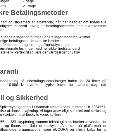
Ingen
7 dage
35x
21 dage
ikre Betalingsmetoder
ighed og sikkerhed er afgørende, når det handler om finansielle
s udbyder et bredt udvalg af betalingsmetoder, der imødekommer
er.
e indbetalinger og hurtige udbetalinger indenfor 24 timer
elige betalingskort for danske kunder
rførsler uden registrering af kortoplysninger
ternationale løsninger med høj sikkerhedsstandard
teller – Perfekt til spillere der værdsætter privatliv
aranti
 behandling af udbetalingsanmodninger inden for 24 timer på
der 10.000 kr. overføres typisk inden for samme dag, når
t.
il og Sikkerhed
 af Spillemyndigheden i Danmark under licens nummer 18-1234567,
else af dansk lovgivning. Vi tager ansvarligt spil ekstremt seriøst og
værktøjer til at beskytte vores spillere.
56-bit SSL-kryptering, samme teknologi som banker anvender, for
ge og finansielle data er beskyttet. Alle spil på platformen er
 uafhængige organisationer som eCOGRA og iTech Labs for at