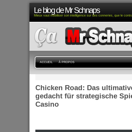
Le blog de Mr Schnaps
Mieux vaut mobiliser son intelligence sur des conneries, que le contra
ACCUEIL
À PROPOS
Chicken Road: Das ultimati
gedacht für strategische Spi
Casino