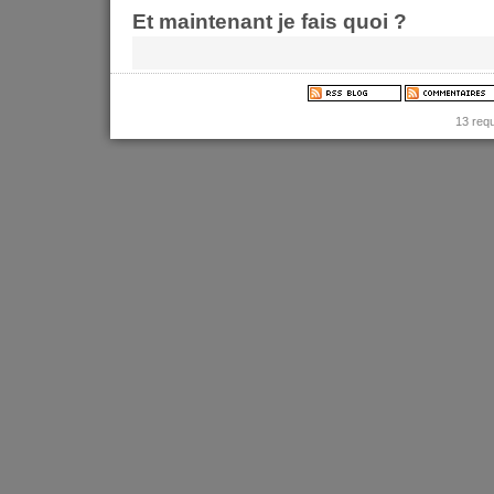
Et maintenant je fais quoi ?
13 req