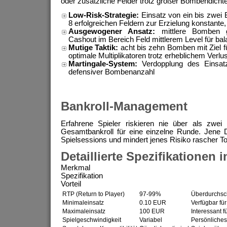
oder zusätzliche Felder trotz großer Bombendichte
Low-Risk-Strategie:
Einsatz von ein bis zwei
8 erfolgreichen Feldern zur Erzielung konstant
Ausgewogener Ansatz:
mittlere Bomben g
Cashout im Bereich Feld mittlerem Level für bal
Mutige Taktik:
acht bis zehn Bomben mit Ziel f
optimale Multiplikatoren trotz erheblichem Verlus
Martingale-System:
Verdopplung des Einsatz
defensiver Bombenanzahl
Bankroll-Management
Erfahrene Spieler riskieren nie über als zwei
Gesamtbankroll für eine einzelne Runde. Jene Dis
Spielsessions und mindert jenes Risiko rascher Tot
Detaillierte Spezifikationen 
Merkmal
Spezifikation
Vorteil
RTP (Return to Player)
97-99%
Überdurchsch
Minimaleinsatz
0.10 EUR
Verfügbar fü
Maximaleinsatz
100 EUR
Interessant f
Spielgeschwindigkeit
Variabel
Persönliche