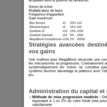
amplifiant ainsi le pouvoir de bénéfices.
Genre de icône
Multiplicateur de base
Fréquence d’apparition
Gain maximum
Bloc Bronze
x2
35%
x10
Élément Argent
x5
25%
x50
Symbole Or
x10
15%
x200
Symbole Diamant
x25
8%
x500
MegaBlock Exceptionnel
x100
2%
x5000
Stratégies avancées destin
vos gains
Une maîtrise pour MegaBlock nécessite une con
les mécanismes en progression. Contrairement a
systématiquement les mises ne constitue pas 
système favorise davantage la patience avec l’o
jeu.
Administration du capital et
Méthode de mise progressive modérée :
Déb
équivalant à 1 ou 2% du votre fonds total pour
satisfaisante