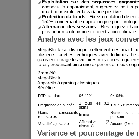
Exploitation sur des séquences gagnante
consécutifs apparaissent, augmentez petit à p
quart pour exploiter la variance positive
Protection du fonds :
Fixez un plafond de enc
150% concernant le capital origine pour protéger
Alternance des sessions :
Restreignez chaque
plus pour maintenir une concentration optimale
Analyse avec les jeux conve
MegaBlock se distingue nettement des machine
plusieurs facettes techniques avec ludiques. Le 
gains encourage les victoires moyennes régulières 
rares, produisant ainsi une expérience mieux eng
Propriété
MegaBlock
Appareils à gaming classiques
Bénéfice
RTP standard
96,42%
94-95%
1 tous les 3,2
Fréquence de succès
1 sur 5-8 rotatio
spins
Gains consécutifs
Restreints à 
Infinis
réalisables
par spin
Affirmative (3
Volatilité ajustable
Aucune (fixe)
niveaux)
Variance et pourcentage de 