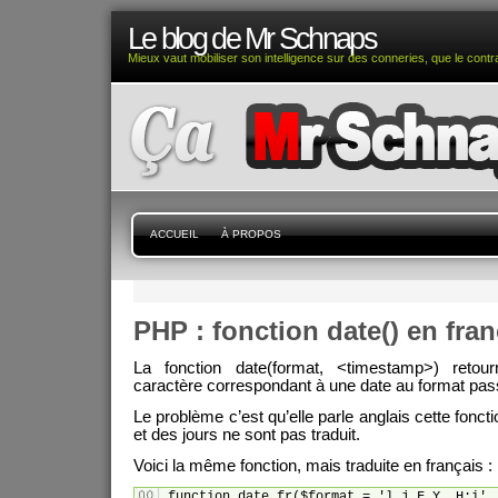
Le blog de Mr Schnaps
Mieux vaut mobiliser son intelligence sur des conneries, que le contra
ACCUEIL
À PROPOS
PHP : fonction date() en franç
La fonction date(format, <timestamp>) reto
caractère correspondant à une date au format pas
Le problème c’est qu’elle parle anglais cette fonct
et des jours ne sont pas traduit.
Voici la même fonction, mais traduite en français :
function date_fr($format = 'l j F Y, H:i', 