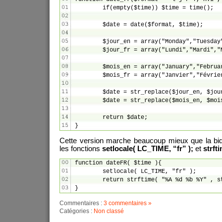
	if(empty($time)) $time = time();

	$date = date($format, $time);

	$jour_en = array("Monday","Tuesday","Wednesday","Thursday","Friday","Saturday","Sunday");

	$jour_fr = array("Lundi","Mardi","Mercredi","Jeudi","Vendredi","Samedi","Dimanche");

	$mois_en = array("January","February","March","April","May","June","July","August","September","October","November","December");

	$mois_fr = array("Janvier","Février","Mars","Avril","Mai","Juin","Juillet","Août","Septembre","Octobre","Novembre","Décembre");

	$date = str_replace($jour_en, $jour_fr, $date);

	$date = str_replace($mois_en, $mois_fr, $date);

	return $date;

}
Cette version marche beaucoup mieux que la bidou
les fonctions
setlocale( LC_TIME, “fr” );
et
strft
function dateFR( $time ){

	setlocale( LC_TIME, "fr" );

	return strftime( "%A %d %b %Y" , strtotime( $time ) );

}
Commentaires :
3 commentaires »
Catégories :
Non classé