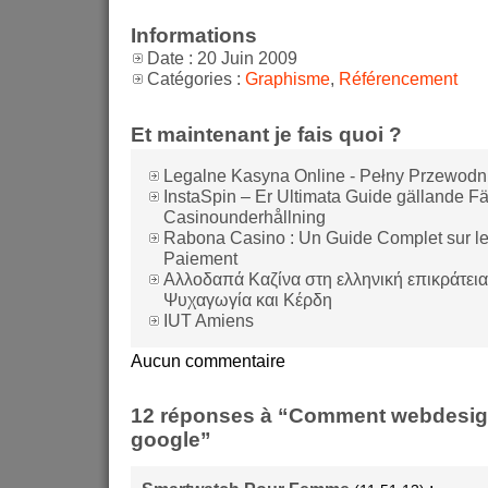
Informations
Date : 20 Juin 2009
Catégories :
Graphisme
,
Référencement
Et maintenant je fais quoi ?
Legalne Kasyna Online - Pełny Przewodni
InstaSpin – Er Ultimata Guide gällande F
Casinounderhållning
Rabona Casino : Un Guide Complet sur l
Paiement
Αλλοδαπά Καζίνα στη ελληνική επικράτεια
Ψυχαγωγία και Κέρδη
IUT Amiens
Aucun commentaire
12 réponses à “Comment webdesign
google”