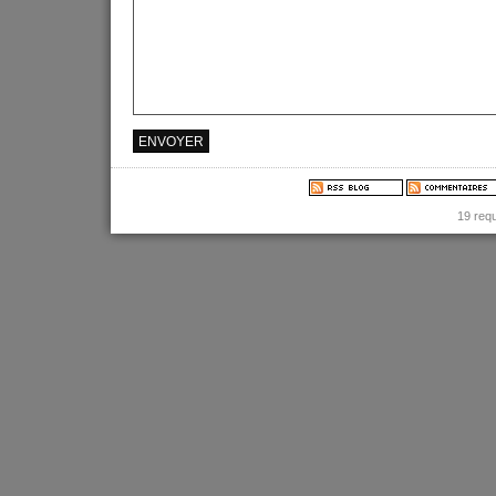
19 req