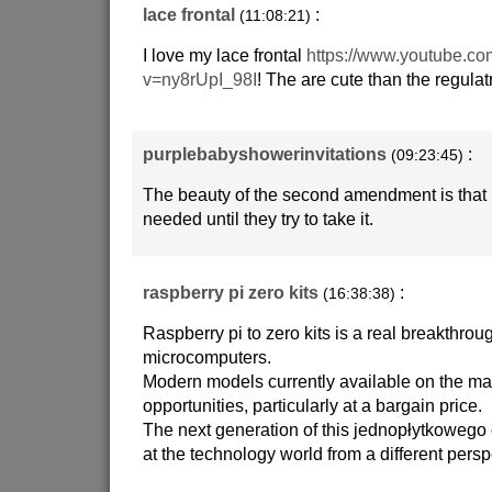
lace frontal
:
(11:08:21)
I love my lace frontal
https://www.youtube.c
v=ny8rUpI_98I
! The are cute than the regulat
purplebabyshowerinvitations
:
(09:23:45)
The beauty of the second amendment is that it
needed until they try to take it.
raspberry pi zero kits
:
(16:38:38)
Raspberry pi to zero kits is a real breakthrough
microcomputers.
Modern models currently available on the mar
opportunities, particularly at a bargain price.
The next generation of this jednopłytkowego
at the technology world from a different persp